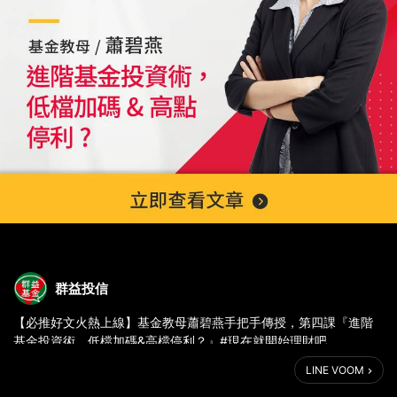
群益投信
【必推好文火熱上線】基金教母蕭碧燕手把手傳授，第四課『進階
基金投資術，低檔加碼&高檔停利？』#現在就開始理財吧
https://bit.ly/3j5sFnm
LINE VOOM