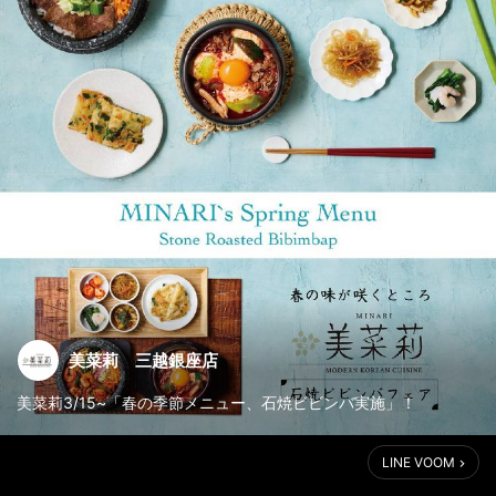
美菜莉 三越銀座店
美菜莉3/15~「春の季節メニュー、石焼ビビンバ実施」！
春の季節、新メニュー登場！美菜莉の石焼ビビンバがお腹と心を
LINE VOOM
満たします。