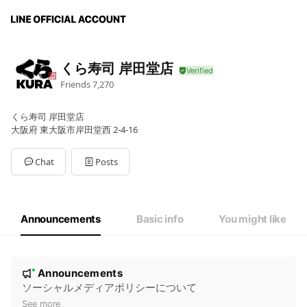
くら寿司 岸田堂店
Friends
7,270
くら寿司 岸田堂店
大阪府 東大阪市岸田堂西 2-4-16
Chat
Posts
Announcements
Basic info
You might like
N
Announcements
New
o
ソーシャルメディアポリシーについて
t
See more