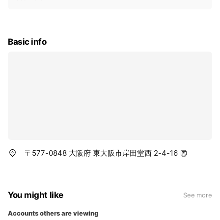
i
c
e
Basic info
〒577-0848 大阪府 東大阪市岸田堂西 2-4-16
You might like
See more
Accounts others are viewing