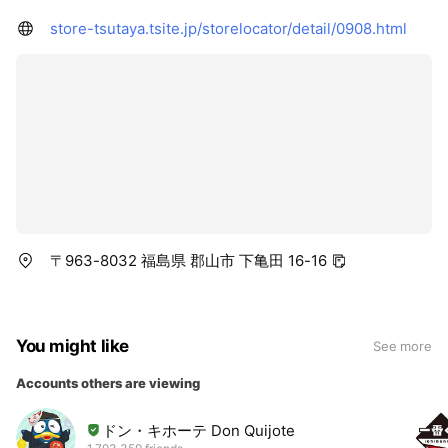
store-tsutaya.tsite.jp/storelocator/detail/0908.html
〒963-8032 福島県 郡山市 下亀田 16-16
You might like
See more
Accounts others are viewing
ドン・キホーテ Don Quijote