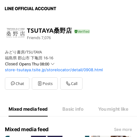
TSUTAYA桑野店
Friends
7,076
みどり書房/TSUTAYA
福島県 郡山市 下亀田 16-16
Closed
Opens Thu 08:00
store-tsutaya.tsite.jp/storelocator/detail/0908.html
Sun
08:00 - 23:00
Mon
08:00 - 23:00
Tue
08:00 - 23:00
Chat
Posts
Call
Wed
08:00 - 23:00
Thu
08:00 - 23:00
Fri
08:00 - 23:00
Sat
08:00 - 23:00
Mixed media feed
Basic info
You might like
8:00〜23:00 ※CAFE 8:00〜21:00
Mixed media feed
See more