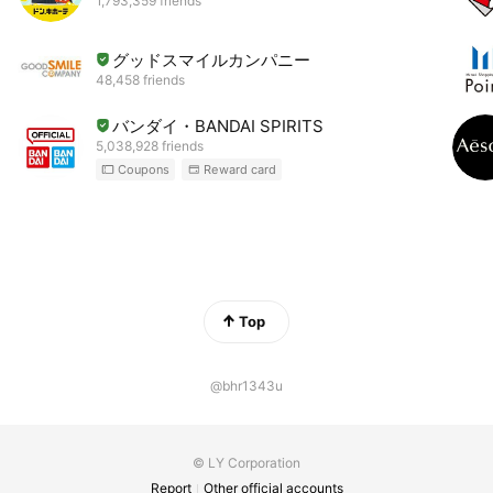
1,793,359 friends
グッドスマイルカンパニー
48,458 friends
バンダイ・BANDAI SPIRITS
5,038,928 friends
Coupons
Reward card
Top
@bhr1343u
© LY Corporation
Report
Other official accounts