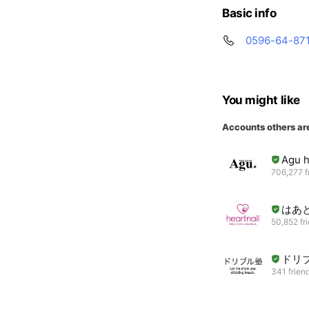
Basic info
0596-64-87
You might like
Accounts others ar
Agu h
706,277 f
はあ
50,852 fr
ドリ
341 frien