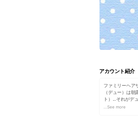
アカウント紹介
ファミリーヘア
（デュー）は朝
ト）...それが
なるティーン、 
...
See more
ーをプロデュー
デューポイント