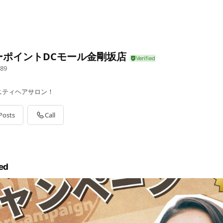
ーポイントDCモール金剛坂店
89
ニティヘアサロン！
Posts
Call
ed