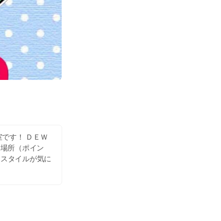
です！ ＤＥＷ
る場所（ポイン
アスタイルが気に
すてきなファミリ
なのヘアサロン、