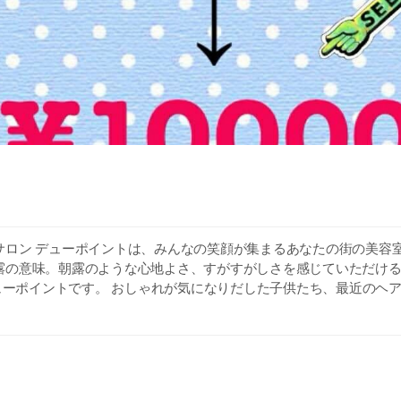
サロン デューポイントは、みんなの笑顔が集まるあなたの街の美容室
露の意味。朝露のような心地よさ、すがすがしさを感じていただけ
デューポイントです。 おしゃれが気になりだした子供たち、最近のヘ
エイジレスがテーマのミセス、かっこよく変身したいパパ... そんな
スしていきます。 お買い物のついでに気軽に立ち寄れる、家族みん
へどうぞお越しください！