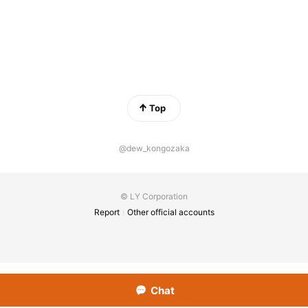
Top
@dew_kongozaka
© LY Corporation
Report
Other official accounts
Chat