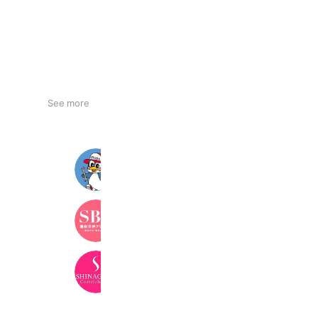
See more
車検のディオス
336 friends
湘南美容クリニック
3,360,684 friends
品川美容外科
690,312 friends
Coupons