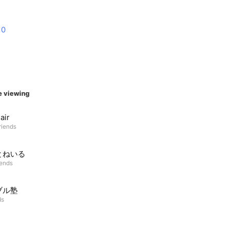
10
e viewing
air
riends
とねいる
iends
ブル塾
ds