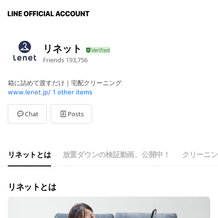
リネット
Friends
193,756
箱に詰めて渡すだけ｜宅配クリーニング
www.lenet.jp/
1 other items
Chat
Posts
リネットとは
放置ダウンの検証動画、公開中！
クリーニン
リネットとは