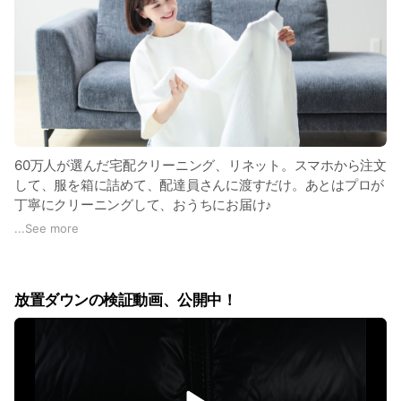
60万人が選んだ宅配クリーニング、リネット。スマホから注文
して、服を箱に詰めて、配達員さんに渡すだけ。あとはプロが
丁寧にクリーニングして、おうちにお届け♪
...
See more
モンクレールやカナダグースなど、ブランド服のクリーニング
実績も豊富。しかも追加料金なしでプロが丁寧に仕上げます。
放置ダウンの検証動画、公開中！
気づいたらクリーニングは後回し…そんな日もありますよね。
でも大丈夫、リネットならパッと頼めてキレイもばっちり。手
間なく整える暮らしをお手伝いします。
"キレイをもっとラクちんに。"