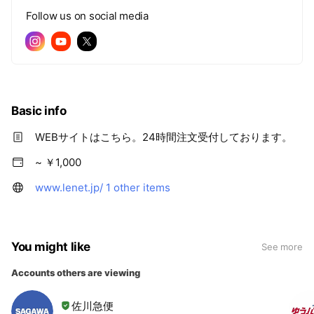
Follow us on social media
Basic info
WEBサイトはこちら。24時間注文受付しております。
~ ￥1,000
www.lenet.jp/
1 other items
You might like
See more
Accounts others are viewing
佐川急便