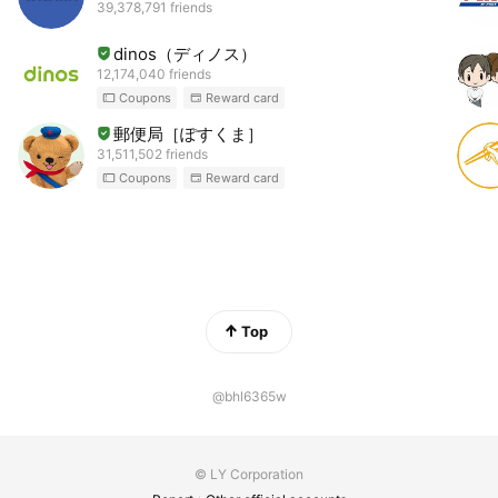
39,378,791 friends
dinos（ディノス）
12,174,040 friends
Coupons
Reward card
郵便局［ぽすくま］
31,511,502 friends
Coupons
Reward card
Top
@bhl6365w
© LY Corporation