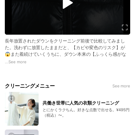
v
i
あなたの大切な一着、リネットにおまかせください！
d
e
o
長年放置されたダウンをクリーニング前後で比較してみまし
た。洗わずに放置したままだと、【カビや変色のリスク】が
😱また着続けていくうちに、ダウン本来の【ふっくら感がな
くなり、保温性が低下】することも💦
...
See more
クリーニングで対策しましょう🧺
クリーニングメニュー
See more
共働き世帯に人気の衣類クリーニング
とにかくラクちん。好きな点数で出せる。¥495円
（税込）〜。