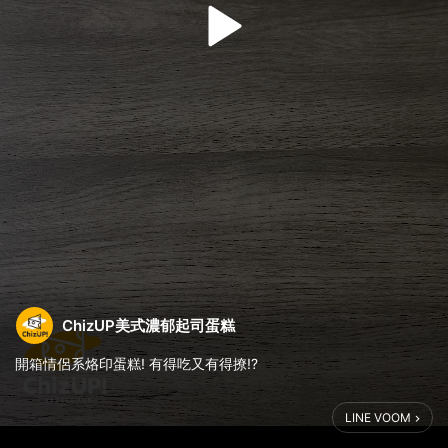
ChizUP美式濃郁起司蛋糕
開箱情侶系烙印蛋糕! 有得吃又有得撩!?
LINE VOOM