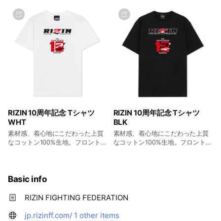
RIZIN 10周年記念 Tシャツ
RIZIN 10周年記念 Tシャツ
WHT
BLK
素材感、着心地にこだわった上質
素材感、着心地にこだわった上質
なコットン100%生地。フロントに
なコットン100%生地。フロントに
『RIZIN FF ロゴ&10周年記念ロ
『RIZIN FF ロゴ&10周年記念ロ
ゴ』を、を施したデザイン。『メ
ゴ』を、を施したデザイン。『メ
イン&インナー』使いにも、オール
イン&インナー』使いにも、オール
シーズン着こなせます。
シーズン着こなせます。
Basic info
RIZIN FIGHTING FEDERATION
jp.rizinff.com/
1 other items