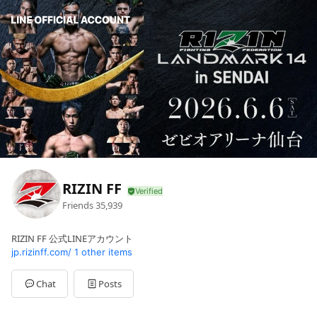
RIZIN FF
Friends
35,939
RIZIN FF 公式LINEアカウント
jp.rizinff.com/
1 other items
Chat
Posts