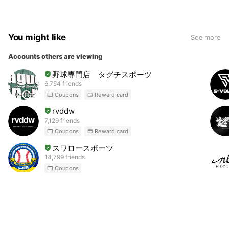
You might like
See more
Accounts others are viewing
野球専門店 タグチスポーツ
6,754 friends
Coupons
Reward card
rvddw
7,129 friends
Coupons
Reward card
スワロースポーツ
14,799 friends
Coupons