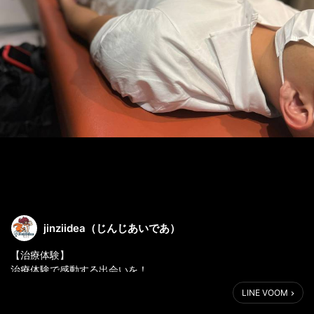
jinziidea（じんじあいであ）
【治療体験】
治療体験で感動する出会いを！
LINE VOOM
#株式会社じんじあいであ #じんじあいであ #jinziidea #人材紹介
#採用支援 #柔道整復師 #柔整師 #鍼灸師 #あん摩マッサージ指圧