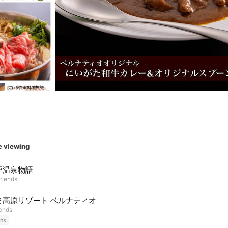
e viewing
戸温泉物語
riends
ま高原リゾート ベルナティオ
iends
ns