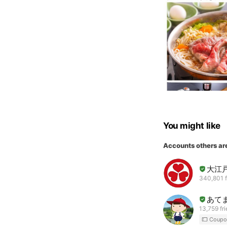
You might like
Accounts others ar
大江
340,801 f
あて
13,759 fr
Coupo