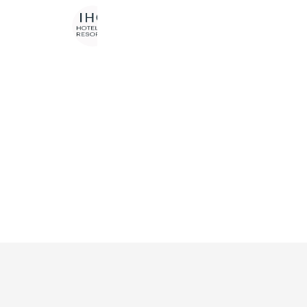
IHG Hotels & Resorts
4,094,621 friends