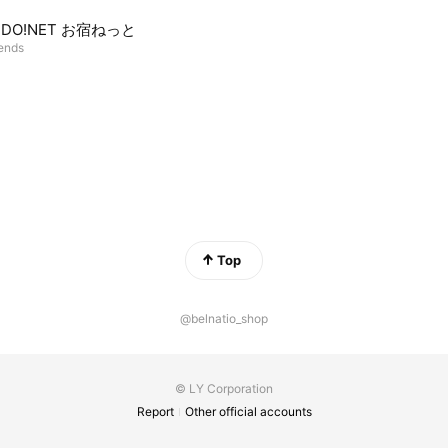
A?DO!NET お宿ねっと
iends
Top
@belnatio_shop
© LY Corporation
Report
Other official accounts