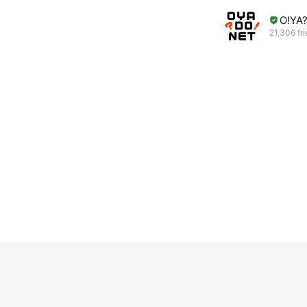
O!Y
21,306 fr