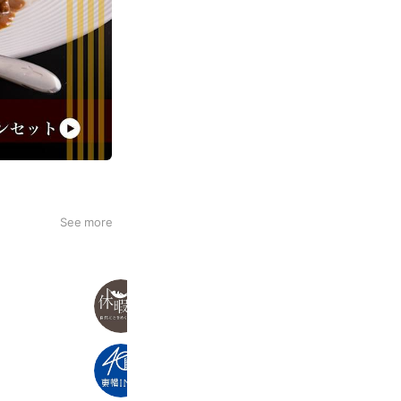
See more
休暇村【公式】 自然にときめくリゾ
88,717 friends
東横INN
428,477 friends