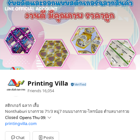
Printing Villa
Friends
16,054
สติกเกอร์ ฉลาก เสื้อ
Nonthaburi บางกรวย 71/3 หมู่7 ถนนบางกรวย-ไทรน้อย ตำบลบางกรวย
Closed
Opens Thu 09:
printingvilla.com
Sun
Closed
Mon
09: - 18:
Tue
09: - 18:
Chat
Posts