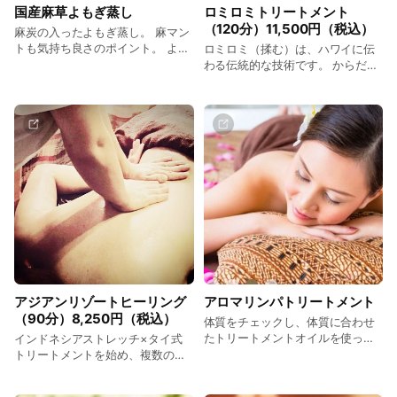
国産麻草よもぎ蒸し
ロミロミトリートメント
（120分）11,500円（税込）
麻炭の入ったよもぎ蒸し。 麻マン
トも気持ち良さのポイント。 よも
ロミロミ（揉む）は、ハワイに伝
ぎ蒸し 3,300円 よもぎ蒸し＋フェ
わる伝統的な技術です。 からだの
イス洗顔付きコース 3,800円 よも
奥深くまで1時間じっくりと揉み込
ぎ蒸し＋遠赤泥パックコース
み、心地よい刺激で心身を癒しま
5,300円 よもぎ蒸し＋インジェク
す。
ションパックコース 7,400円 （全
て税込）
アジアンリゾートヒーリング
アロマリンパトリートメント
（90分）8,250円（税込）
体質をチェックし、体質に合わせ
たトリートメントオイルを使った
インドネシアストレッチ×タイ式
心身ともにリラクゼーションの高
トリートメントを始め、複数の手
いトリートメントです。 60分
法から成る癒しの技術でフィトテ
6,600円 30分3,300円 （全て税
ラピー、アロマセラピーを体験し