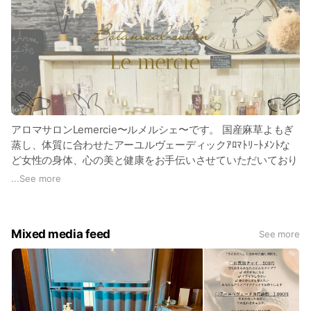
アロマサロンLemercie〜ルメルシェ〜です。 国産麻草よもぎ
蒸し、体質に合わせたアーユルヴェーディックｱﾛﾏﾄﾘｰﾄﾒﾝﾄな
ど女性の身体、心の美と健康をお手伝いさせていただいており
ます。女性のお悩みもさまざまあります。人にはなかなか話せ
...
See more
ないなどのお悩みも一緒になって考えていけたらと思っていま
す(^^) 色んな角度から、ご提案させて頂いております。美容院
に通う感覚であなたの健康に寄り添うｻﾛﾝ。
Mixed media feed
See more
ホッとくつろげる空間作りをもっとうに。是非お越し下さい。
お待ちしています(*^^*)