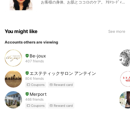
お客様の身体、お肌とココロのケア。 ｱﾛﾏｺｰﾃﾞｨﾈ
ｰﾀｰ 認定ｴｽﾃﾃｨｼｬﾝ ｱﾛﾏｾﾗﾋﾟｰｲﾝｽﾄﾗｸﾀｰ取得。 自宅
でｱﾛﾏﾄﾘｰﾄﾒﾝﾄ、よもぎ蒸しなどを展開しながら、
ｱﾛﾏ教室を行っています。
You might like
See more
Accounts others are viewing
Be-joux
407 friends
エステティックサロン アンテイン
804 friends
Coupons
Reward card
Merport
466 friends
Coupons
Reward card