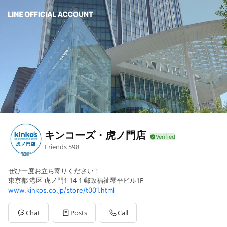
キンコーズ・虎ノ門店
Friends
598
ぜひ一度お立ち寄りください！
東京都 港区 虎ノ門1-14-1 郵政福祉琴平ビル1F
www.kinkos.co.jp/store/t001.html
Chat
Posts
Call