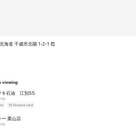
 北海道 千歳市北陽 1-2-1
e viewing
サキ石油 江別SS
ends
ns
Reward card
キー 栗山店
ends