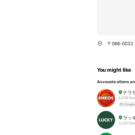
〒066-0032
You might like
Accounts others ar
ナラ
5,059 fri
Coupo
ラッ
3,120 fri