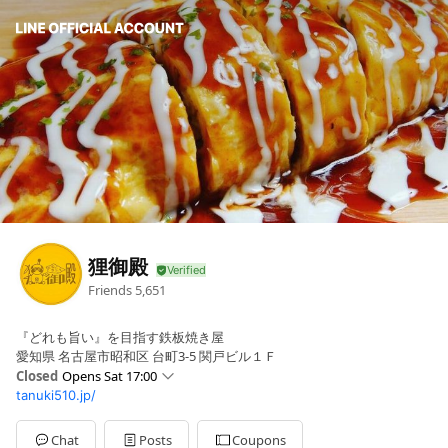
狸御殿
Friends
5,651
『どれも旨い』を目指す鉄板焼き屋
愛知県 名古屋市昭和区 台町3-5 関戸ビル１Ｆ
Closed
Opens Sat 17:00
tanuki510.jp/
Sun
17:00 - 22:00
Mon
Closed
Tue
17:00 - 23:00
Chat
Posts
Coupons