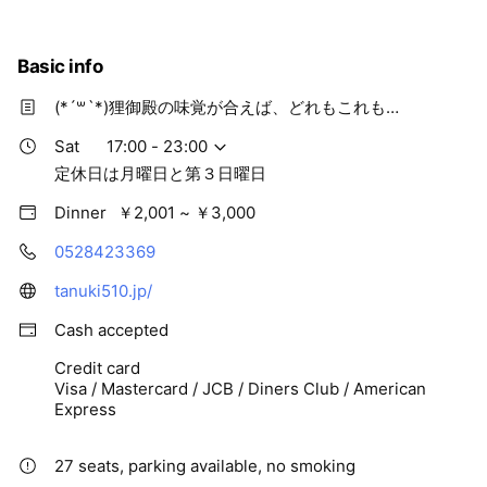
Basic info
(*´꒳`*)狸御殿の味覚が合えば、どれもこれも…
Sat
17:00 - 23:00
定休日は月曜日と第３日曜日
Dinner
￥2,001 ~ ￥3,000
0528423369
tanuki510.jp/
Cash accepted
Credit card
Visa / Mastercard / JCB / Diners Club / American
Express
27 seats, parking available, no smoking