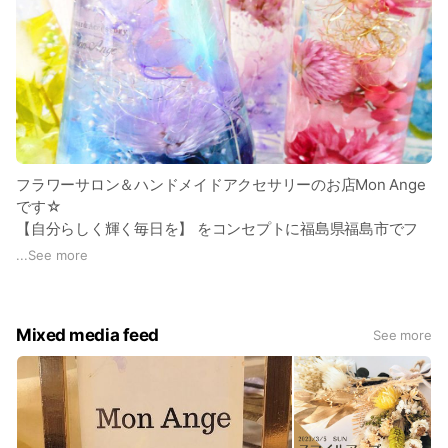
フラワーサロン＆ハンドメイドアクセサリーのお店Mon Ange
です☆
【自分らしく輝く毎日を】 をコンセプトに福島県福島市でフ
ラワーアレンジメントやハーバリウムなどのフラワー教室をし
...
See more
ています。
またガラスドームや琉球ガラスを詰め込んだレジンモチーフア
クセサリーなどの製作も行っております。
Mixed media feed
See more
オーダーメイド製作も承っております。
お気軽にお問い合わせください。
資格：