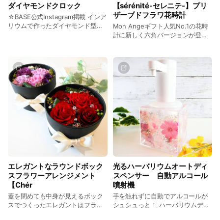
ダイヤモンドクロック
【sérénité-セレニテ-】プリ
ザーブドフラワ花時計
☆BASE公式Instagram掲載 インア
リウムで作ったダイヤモンド型の
Mon Angeギフト人気No.1の花時
花時計。 手のひらサイズでコロン
計に新しく六角バージョンが登
とかわいいインテリアです。
場！ まるで青い三日月のようなフ
ラワーアレンジメントです。
エレガントなラウンドボック
光るハーバリウムオートディ
スフラワーアレンジメント
スペンサー 自動アルコール
【Chér
噴射機
蓋を閉めても中身が見えるボック
手を触れずに自動でアルコールが
スでつくったエレガントはフラワ
シュシュっと！ ハーバリウムデザ
ーアレンジメントです。 すべて手
インのオートディスペンサー。