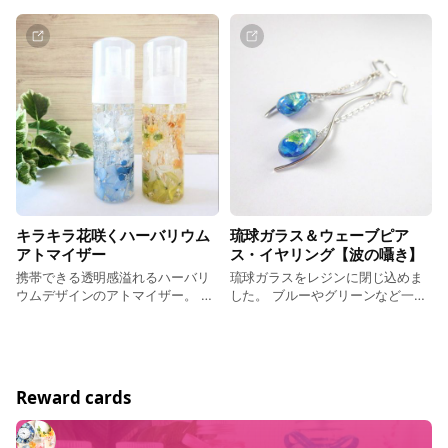
作業でバラを開花させ製作しまし
た。
キラキラ花咲くハーバリウム
琉球ガラス＆ウェーブピア
アトマイザー
ス・イヤリング【波の囁き】
携帯できる透明感溢れるハーバリ
琉球ガラスをレジンに閉じ込めま
ウムデザインのアトマイザー。 ア
した。 ブルーやグリーンなど一つ
ルコールや香水などお好きな液体
のしずくの中でも 綺麗な海を感じ
を入れて持ち運べます。
させるデザインとなっています。
Reward cards