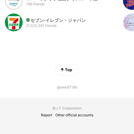
786 friends
セブン‐イレブン・ジャパン
21,022,391 friends
Top
@awk8718n
© LY Corporation
Report
Other official accounts