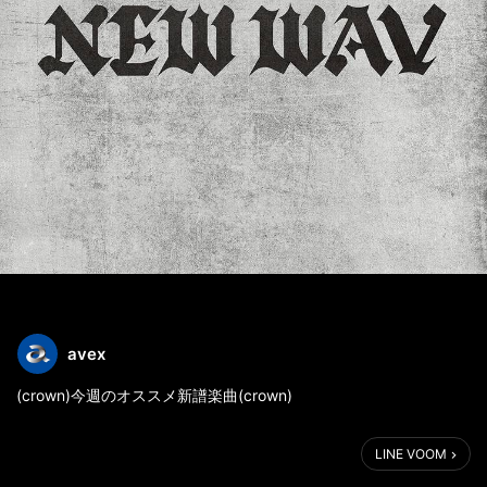
avex
(crown)今週のオススメ新譜楽曲(crown)
ぜひ(sparkle)下にある「いいね！」も押してね(cony laugh)
LINE VOOM
(peace sign)