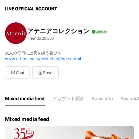
アテニアコレクション
Friends
29,500
大人の毎日に上質を纏う喜びを
www.attenir.co.jp/collection/index.html
Chat
Posts
Mixed media feed
アカウント紹介
Basic info
You migh
Mixed media feed