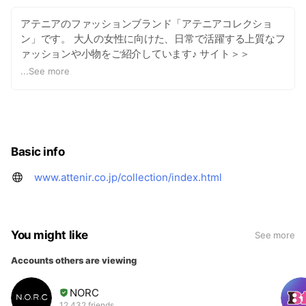
アテニアのファッションブランド「アテニアコレクショ
ン」です。 大人の女性に向けた、日常で活躍する上質なフ
ァッションや小物をご紹介しています♪ サイト＞＞
https://www.attenir.co.jp/collection/index.html
...
See more
Basic info
www.attenir.co.jp/collection/index.html
You might like
See more
Accounts others are viewing
NORC
12,432 friends