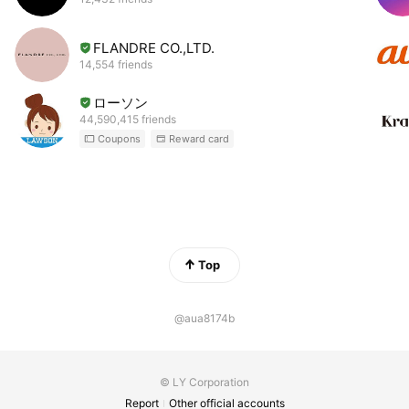
FLANDRE CO.,LTD.
14,554 friends
ローソン
44,590,415 friends
Coupons
Reward card
Top
@aua8174b
© LY Corporation
Report
Other official accounts