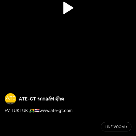
ATE-GT รถกอล์ฟ ตุ๊กต
EV TUKTUK 🛺🇹🇭www.ate-gt.com
LINE VOOM