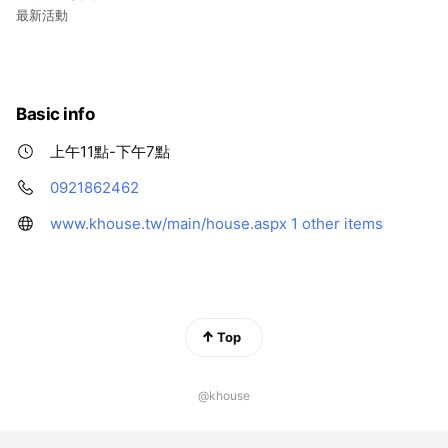
最新活動
Basic info
上午11點-下午7點
0921862462
www.khouse.tw/main/house.aspx
1 other items
Top
@khouse