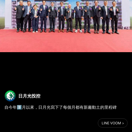
日月光投控
自今年3️⃣月以來，日月光寫下了每個月都有新廠動土的里程碑
#日月光 與 #楠梓電子 正式攜手，啟動位於 #楠梓科技產業園區 的
LINE VOOM
先進廠房合建計畫🤝，聚焦 #扇出型封裝 #FoCoS 與 #覆晶封裝
#FC BGA 等 #先進封裝 技術，因應 #AI、#高速運算 ，#雲端服務