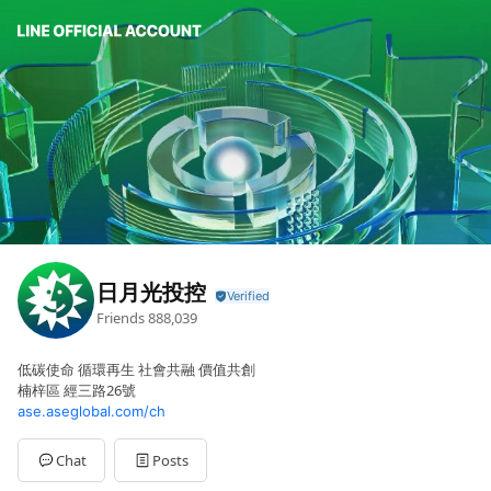
日月光投控
Friends
888,039
低碳使命 循環再生 社會共融 價值共創
楠梓區 經三路26號
ase.aseglobal.com/ch
Chat
Posts