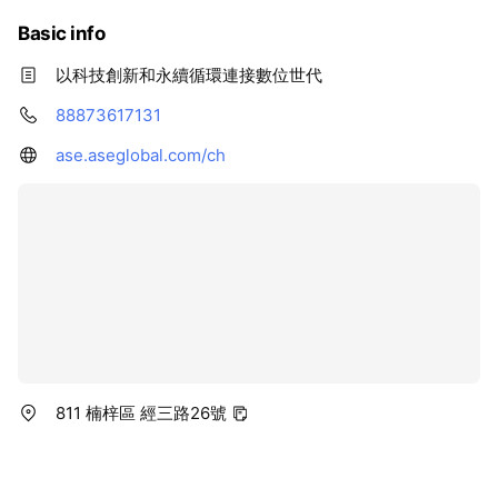
Basic info
以科技創新和永續循環連接數位世代
88873617131
ase.aseglobal.com/ch
811 楠梓區 經三路26號