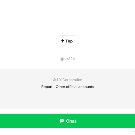
Top
@ars124
© LY Corporation
Report
Other official accounts
Chat