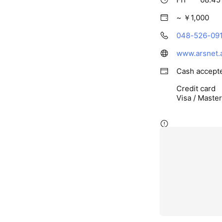
~ ￥1,000
048-526-09
www.arsnet.a
Cash accept
Credit card
Visa / Maste