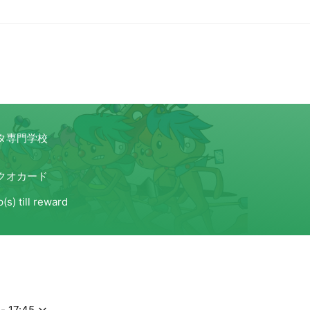
イナーコース（2年制） ⑦情報ビジネスコース（2年制） ⑧保健・
⑨国際ＩＴビジネス（１年制） 熊谷の階段アートや、東京ゲームショ
他さまざまな取り組みを教育に盛り込んでいます！！！！
- 17:45