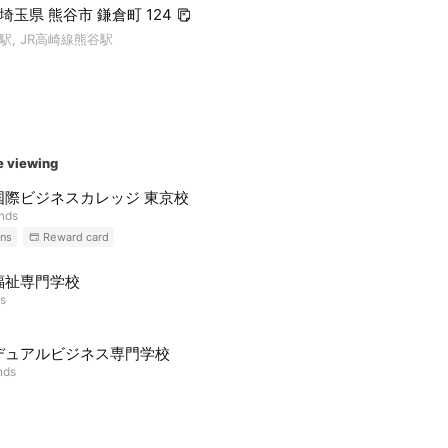
6 埼玉県 熊谷市 鎌倉町 124
, JR高崎線熊谷駅
e viewing
国際ビジネスカレッジ 東京校
ends
ns
Reward card
福祉専門学校
ds
デュアルビジネス専門学校
nds