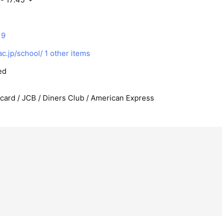
19
c.jp/school/
1 other items
ed
rcard / JCB / Diners Club / American Express