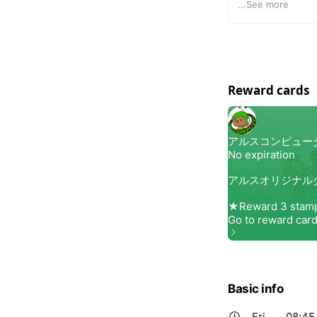
ビジュアルデザ
...
See more
ス（2年制） 
プラン発表会 
Reward cards
Basic info
Fri
08:45 