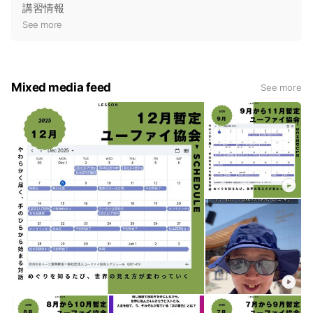
o
講習情報
t
See more
i
c
e
Mixed media feed
See more