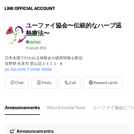
ユーファイ協会〜伝統的なハーブ温
熱療法〜
Friends
859
日本全国で行われる体験会や講習情報を配信
長野県 松本市 里山辺３４１１−８
yu-fai.com/
1 other items
Chat
Posts
Call
Reward cards
Announcements
Mixed media feed
ユーファイ協会につ
N
Announcements
New