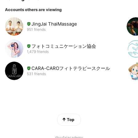
療をベースにしており、各地域、各階層でそれぞれちょうどい
Accounts others are viewing
い形にアレンジされて、今日でも実践されています。
JingJai ThaiMassage
わたしたちのチェンマイの先生は、「健康とは、身体と心と美
951 friends
しさがすべて良い状態のことを指す。」また、「ユーファイ
は、ハーブと温熱で身体の血行循環を良くし、いい香りで気持
ちを和らげ、全身の肌を鮮やかにすべすべにして美しくさせ
フォトコミュニケーション協会
る。」と教えてくれました。日本では、美しさも良い状態にす
1,479 friends
るということが健康という概念がとても少ないと感じます。し
かし、女性にとってとても大事な概念です。
CARA-CAROフィトテラピースクール
531 friends
助産院や産婦人科でも、産前産後におけるハーブと温熱効果を
活用する女性のためのケアとして、アロマテラピーやリラクゼ
ーションの手法と同様として取り入れられ始めています。多方
面からのニーズにより、一般社団法人ユーファイ協会として法
人化いたしました。
また、助産師・ 鍼灸師でもあり、伝統医学応用研究所長であ
Top
るたつのゆりこ氏が一般社団法人ユーファイ協会の顧問に就任
し、伝統的なユーファイを日本で安全に取り入れられる形に再
@yufaiacademy