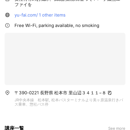
で気持ちよいトリートメントと体があたたまるハーブティと食
ファイを
事療法を一ヶ月続けて、ユーファイが終わった後は、体重が驚
きの20kg以上も減ったのに、お肌がつるつるでシワもシミも
yu-fai.com/
1 other items
無くなり、妊娠線も消え失せ、産後鬱の症状もなくなり、母乳
Free Wi-Fi, parking available, no smoking
もたっぷりでるという、出産前より美しくなることができまし
た。
この経緯を見ていた友人たちからの「ユーファイって何？」と
いう質問で、ユーファイの素晴らしさを伝える講習「ユーファ
イ式セルフケア」カリキュラムが出来上がりました。
タイのフレッシュなハーブや深いテクニックをベースに、日本
であるもので再現できるようにアレンジした「ユーファイ式セ
ルフケア」を日本人にこの講習を行ったところ、ハーブをたっ
ぷり使って得られるデトックス効果で、産後以外の方のお悩み
〒390-0221 長野県 松本市 里山辺３４１１−８
（生理不順、子宮疾患、妊活、更年期など）が改善したという
JR中央本線 松本駅, 松本バスターミナルより美ヶ原温泉行きバ
声をいただくことになりました。
ス乗車、惣社バス停
そこから、産後だけではなく、女性のためにとてもいいものと
して「ユーファイ」を体験できる「ユーファイ式セルフケア」
講座一覧
See more
講習を行ってきました。