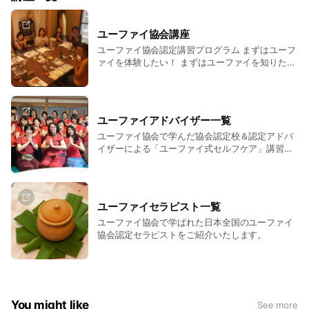
学んだセラピストが、自分のお客様へ施術をした経験からユー
ユーファイ協会講座
ファイの素晴らしさを実感し、「施術がしたい」という要望か
ユーファイ協会認定講習プログラム まずはユーフ
ら、ユーファイのトリートメントができるセラピストの育成
ァイを体験したい！ まずはユーファイを知りた
を。
い！ セラピストとしてユーファイのトリートメン
トを提供したい！ ユーファイのストレッチ（ルー
シーダットン）ヨガを学びたい！ ユーファイを伝
「ユーファイ協会と一緒に普及したい」という要望から、体験
えたい！！ ユーファイ協会のオリジナルワークシ
講習ができるアドバイザーの育成を。
ユーファイアドバイザー一覧
ョップを受けてみたい！ ユーファイの本場で留学
ユーファイ協会で学んだ協会認定校＆認定アドバ
したい！ ボディワーク施術を基礎から学びたい！
イザーによる「ユーファイ式セルフケア」講習
「より知識を深めたい」という要望からは、本場のユーファイ
は、日本全国にて受講できます。また、認定校＆
学ぶためにタイ・チェンマイで学ぶ留学ツアーを開催していま
アドバイザーが創り上げたユーファイの要素を取
す。
り入れた施術やワークショップも全国各地にて体
験できます。ご相談ください。 2019年現在ユー
ユーファイセラピスト一覧
ユーファイ協会では、チェンマイ式のユーファイがベースで
ファイ式セルフケア講習アドバイザー対応地域 東
ユーファイ協会で学ばれた日本全国のユーファイ
京・埼玉・福島・茨城・静岡・沖縄・長野・大
す。なぜならば、「自分に必要はハーブは、すべて自分の家に
協会認定セラピストをご紹介いたします。
阪・京都・広島・神奈川・滋賀・岐阜・愛知・三
生育している」という文化のもとに、他の地域より多種多様な
重・山口・千葉・北海道・福井・奈良・兵庫・鹿
ハーブを多種多様な使い方をしているところだからです。
児島・大分・群馬・和歌山
もちろんタイ政府からの「ユーファイ」の概念ややり方はきち
んと決められていますが、元々は、昔から行われていた民間医
You might like
See more