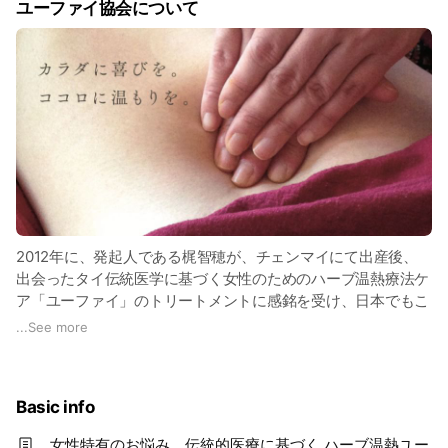
ユーファイ協会について
2012年に、発起人である梶智穂が、チェンマイにて出産後、
出会ったタイ伝統医学に基づく女性のためのハーブ温熱療法ケ
ア「ユーファイ」のトリートメントに感銘を受け、日本でもこ
の素晴らしさを知ってもらうために、2013年4月1日に”ユーフ
...
See more
ァイ協会”をタイマッサージのセラピストが集まる会合で、発
表、設立しました。
Basic info
2012年、実際の産後に受けたユーファイは、ハーブがたっぷ
りと使われて、体中を温めてくれるものでした。常にいい香り
女性特有のお悩み、伝統的医療に基づく ハーブ温熱ユー