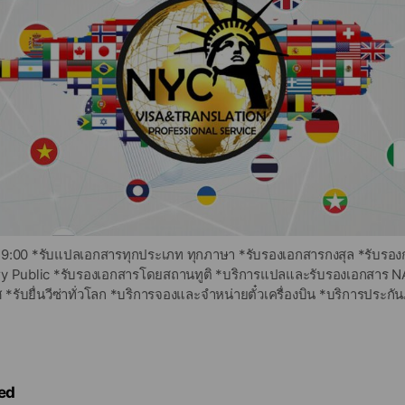
9:00 *รับแปลเอกสารทุกประเภท ทุกภาษา *รับรองเอกสารกงสุล *รับรอ
ry Public *รับรองเอกสารโดยสถานทูติ *บริการแปลและรับรองเอกสาร 
*รับยื่นวีซ่าทั่วโลก *บริการจองและจำหน่ายตั๋วเครื่องบิน *บริการประกั
ารตรวจสอบประวัติอาชญากรรม *บริการเตรียมเอกสารสำหรับจดทะเบียนส
ย์ภาษาเอ็นวายซี แผนกแปลเอกสาร Tel.083-2494999 แผนกรับรองเอกส
วีซ่า Tel.086-4549122 ฝ่ายกฏหมาย Tel.092-1416666 ​ Line ID : @NY
h
ed