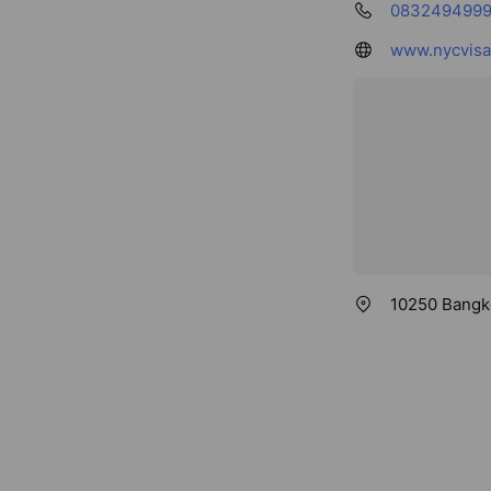
083249499
www.nycvisa-
10250 Bangko