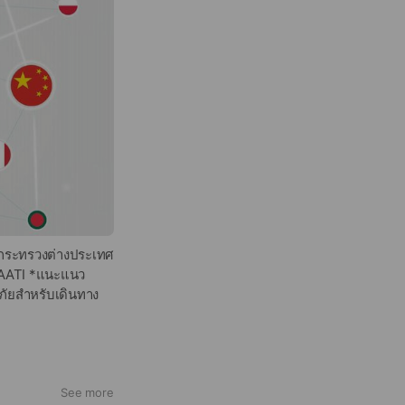
งกระทรวงต่างประเทศ
NAATI *แนะแนว
นภัยสำหรับเดินทาง
มรสในไทย ติดต่อ
าร Tel.0637-
C168 Email :
See more