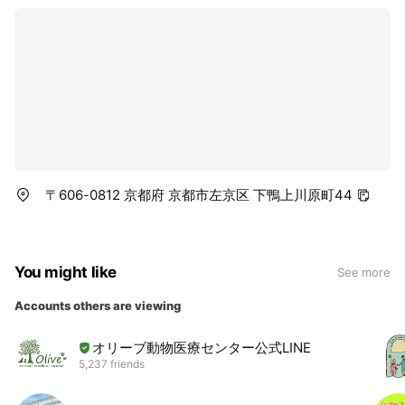
く健康に過ごしていただける様になることが目標であると
思っています。 ただ、どうしても“老化”というものは防ぐ
ことができません。 そこで第二に、『シニア期を見すえた
医療サービス』というものが必要になってきます。 シニア
期、つまり６歳をこえたワンちゃん、ネコちゃんは腫瘍、
心臓病、腎臓病、関節疾患、歯科疾患、治りにくい皮膚
病、ホルモンの病気などにかかりやすくなってきます。 こ
れらの病気も早くから想定・対処することができれば幸せ
に暮らすことが可能なのです。 最後に『人と動物の絆（ヒ
〒606-0812 京都府 京都市左京区 下鴨上川原町44
ューマンアニマルボンド）の為の医療』を提供することを
約束します。 当たり前のことですが、獣医師は動物とその
家族のために存在するのです。どんな治療をしても動物と
家族の絆（心）のためでなければ意味がありません。その
You might like
See more
ためには、ご家族の話をじっくり聞いて話合うことが重要
なのです。 一度、病気・健康に関わらず当院にお立ち寄り
Accounts others are viewing
ください。 世間話の中で、『絆』は見えてくるものですか
ら。
オリーブ動物医療センター公式LINE
5,237 friends