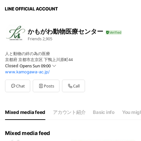
かもがわ動物医療センター
Friends
2,905
人と動物の絆の為の医療
京都府 京都市左京区 下鴨上川原町44
Closed
Opens Sun 09:00
www.kamogawa-ac.jp/
Sun
09:00 - 12:00,13:00 - 17:00
Mon
09:00 - 12:00,17:00 - 19:30
Tue
09:00 - 12:00,17:00 - 19:30
Chat
Posts
Call
Wed
09:00 - 12:00,17:00 - 19:30
Thu
09:00 - 12:00,17:00 - 19:30
Fri
09:00 - 12:00,17:00 - 19:30
Sat
09:00 - 12:00,17:00 - 19:30
Mixed media feed
アカウント紹介
Basic info
You migh
〈祝日〉9:00~12:00 予約・急患のみ
Mixed media feed