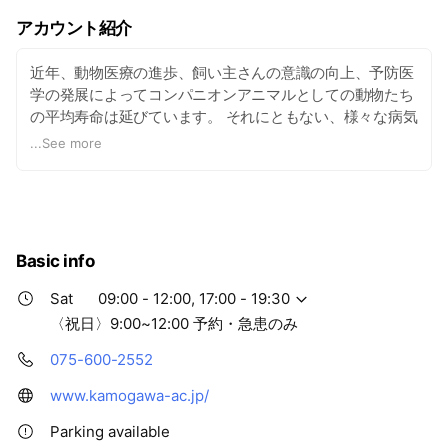
アカウント紹介
近年、動物医療の進歩、飼い主さんの意識の向上、予防医
学の発展によってコンパニオンアニマルとしての動物たち
の平均寿命は延びています。 それにともない、様々な病気
と向き合わなければならない機会も増えたことは言うまで
...
See more
もありません。 ではそんな中、私たち獣医師そして飼い主
さんはどうすればいいのでしょうか？ まず第一に、これか
らの時代は『病気を治すだけでなく、病気を未然に予防そ
して想定するトータルヘルスケア』という考えが重要にな
ってきます。 今まで様々な病気の動物たちをみてきて“も
Basic info
っと早くから予防してあげれば、検査してあげ、想定して
いれば”と思ったことは数多くあります。 おそらく、他の
Sat
09:00 - 12:00, 17:00 - 19:30
獣医師たちも他院から転院してきた病気の子たちを目の前
〈祝日〉9:00~12:00 予約・急患のみ
にして“なんでもっと早くから・・・”と心のなかで叫んだ
ことはあると思うのです。 これは、逆にいえば予防・対処
075-600-2552
できる病気は多く、簡単に治せる病気はたくさんあるので
www.kamogawa-ac.jp/
す。 当院をホームドクターとしてくれているご家族が“こ
の病院でいたから大事には至らなかった”と感じて頂けた
Parking available
ら幸せですし、もっといえばそれにも気づかずに何事もな