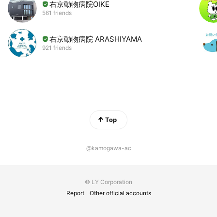
右京動物病院OIKE
561 friends
右京動物病院 ARASHIYAMA
921 friends
Top
@kamogawa-ac
© LY Corporation
Report
Other official accounts