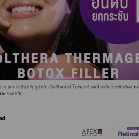
ร ยกกระชับปรับรูปหน้า ฉีดฟิลเลอร์ โบท็อกซ์ ลดน้ำหนักกระชับสัดส่ว
และชะลอวัย
ed