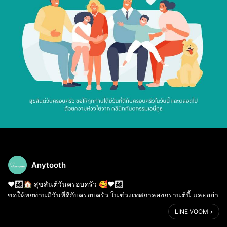
Anytooth
❤️👨‍👩‍👧‍👦🏠 สุขสันต์วันครอบครัว 🥰❤️👨‍👩‍👧‍👦
ขอให้ทุกท่านมีวันที่ดีกับครอบครัว ในช่วงเทศกาลสงกรานต์นี้ และอย่า
ลืมดูแลสุขภาพฟันให้คนในครอบครัวด้วยนะคะ ด้วยความห่วงใยจาก
LINE VOOM
คลินิกทันตกรรมเอนี่ทูธ