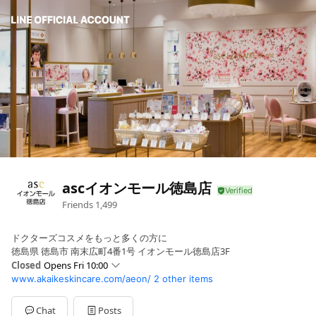
ascイオンモール徳島店
Friends
1,499
ドクターズコスメをもっと多くの方に
徳島県 徳島市 南末広町4番1号 イオンモール徳島店3F
Closed
Opens Fri 10:00
www.akaikeskincare.com/aeon/
2 other items
Sun
10:00 - 21:00
Mon
10:00 - 21:00
Tue
10:00 - 21:00
Chat
Posts