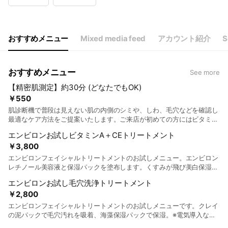
Wed
10:00 - 21:00
Thu
10:00 - 21:00
Fri
10:00 - 21:00
Sat
10:00 - 21:00
おすすめメニュー
Mixed media feed
アカウント紹介
S
おすすめメニュー
See more
【精密肌測定】約30分 (どなたでもOK)
￥550
肌診断機で普段は見えない肌の内側のシミや、しわ、毛穴などを確認し
最適なケア方法をご提案いたします。ご来店が初めての方にはビタミン
A＋フラーレン配合化粧品のサンプルプレゼント中♪
エンビロンお試しビタミンA＋CEトリートメント
￥3,800
エンビロンフェイシャルトリートメントのお試しメニュー。エンビロン
レチノール美容液と保湿パックを塗布します。くすみが飛び美白保湿実
感 ※電気導入なし・所要時間６０分 ￥8,800→¥3,800
エンビロンお試し毛穴洗浄トリートメント
￥2,800
エンビロンフェイシャルトリートメントのお試しメニューです。クレイ
の泥パックで毛穴汚れを吸着、海藻保湿パックで保湿。※電気導入な
し 所要時間６０分 ¥7,000→¥2,800-