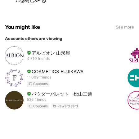
ル徳島店3F
You might like
See more
Accounts others are viewing
アルビオン 山形屋
4,710 friends
COSMETICS FUJIKAWA
11,009 friends
Coupons
パウダーパレット 松山三越
525 friends
Coupons
Reward card