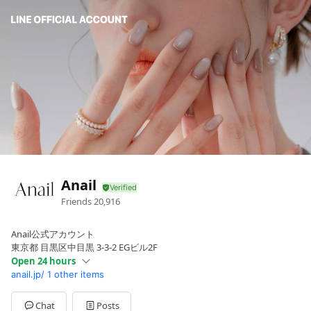
Anail
Friends
20,916
Anail公式アカウント
東京都 目黒区中目黒 3-3-2 EGビル2F
Open 24 hours
anail.jp/
1 other items
Sun
00:00 - 00:00
Mon
00:00 - 00:00
Tue
00:00 - 00:00
Chat
Posts