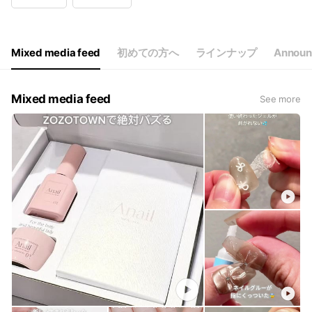
Wed
00:00 - 00:00
Thu
00:00 - 00:00
Fri
00:00 - 00:00
Sat
00:00 - 00:00
Mixed media feed
初めての方へ
ラインナップ
Announ
Mixed media feed
See more