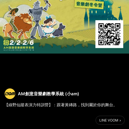
AM創意音樂劇教學系統 (小am)
【綠野仙蹤表演力特訓營】：跟著黃磚路，找到屬於你的舞台。
不是等待魔法，而是用行動讓夢想慢慢成真
LINE VOOM
五天，從排練室啟程，走進音樂劇奇幻國度