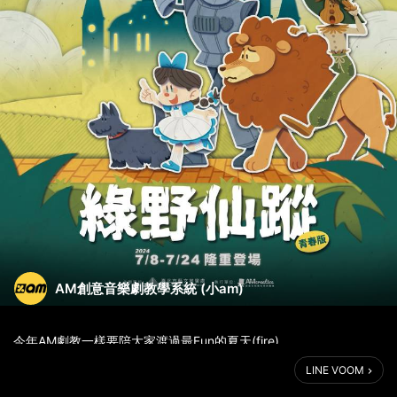
AM創意音樂劇教學系統 (小am)
今年AM劇教一樣要陪大家渡過最Fun的夏天(fire)
最特別的 #夏令營 你絕對不能錯過唷！
LINE VOOM
(sparkle) 由 #臺北市藝文推廣處 主辦、#AM劇教 所承辦執行的