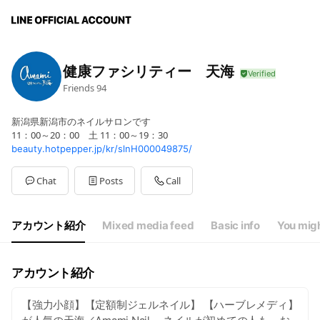
健康ファシリティー 天海
Friends
94
新潟県新潟市のネイルサロンです
11：00～20：00 土 11：00～19：30
beauty.hotpepper.jp/kr/slnH000049875/
Chat
Posts
Call
アカウント紹介
Mixed media feed
Basic info
You migh
アカウント紹介
【強力小顔】【定額制ジェルネイル】 【ハーブレメディ】