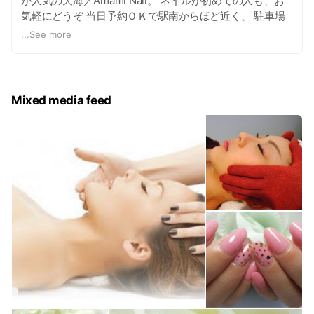
が人気の天海／Amami Nail。 ネイルが初めての人も、お
気軽にどうぞ 当日予約ＯＫで駅南からほど近く、 駐車場
完備。美しいお肌に最適の 【ハーブレメディ】体験メニュ
...
See more
ー受付中！！ -------------------------------------------
----- 『ジェル』 定額ジェル ハンド
4,800円 定額ジェル ハンド 6,800円 『フッ
ト』 定額ジェル フット 5,800円 定額ジェ
Mixed media feed
ル フット 7,800円