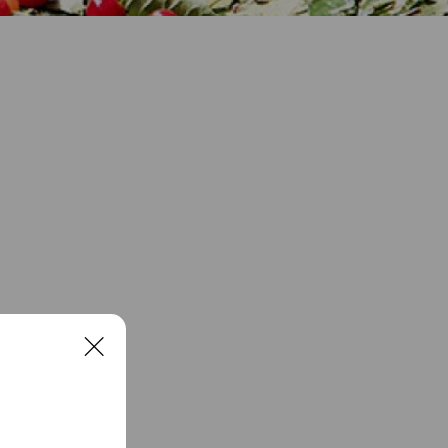
rds。
C
l
西酸櫻桃。
o
s
e