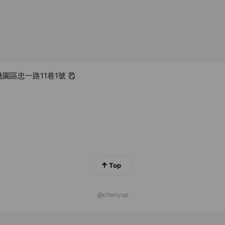
 桃園區忠一路11巷1號
Top
@cherryup