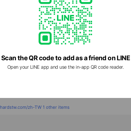
王在台灣誕生，成為亞洲唯一專注於美國酸櫻桃的品牌。
開始，我們就希望把這份來自美國 King Orchards 精品果園的天
味，勝過任何言語。
您，一同走進酸櫻桃的世界。
cial media
Scan the QR code to add as a friend on LINE
Open your LINE app and use the in-app QR code reader.
在『美國蒙特羅西酸櫻桃』的品牌
hardstw.com/zh-TW
1 other items