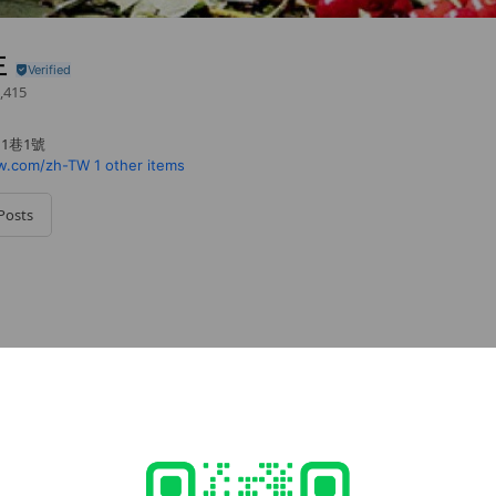
王
,415
1巷1號
w.com/zh-TW
1 other items
Posts
 與 Jim King 在美國密西根州的湖畔，承租下一片土地 創立King Orcha
下的不只是櫻桃樹，更是一份信念——要種植出世界上最好的蒙特羅
始終如一，專注在這片土地與果實，用耐心守護每一顆櫻桃的成長。