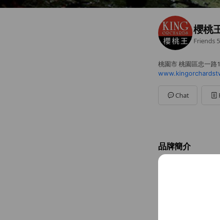
櫻桃
Friends
5
桃園市 桃園區忠一路1
www.kingorchardst
Chat
品牌簡介
1981年，John
那一年，他們播
44年來，他們
...
See more