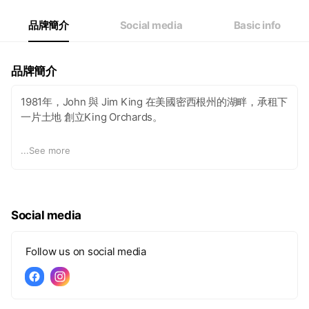
品牌簡介
Social media
Basic info
品牌簡介
1981年，John 與 Jim King 在美國密西根州的湖畔，承租下
一片土地 創立King Orchards。
那一年，他們播下的不只是櫻桃樹，更是一份信念——要種
...
See more
植出世界上最好的蒙特羅西酸櫻桃。
44年來，他們始終如一，專注在這片土地與果實，用耐心
守護每一顆櫻桃的成長。
Social media
2019年，櫻桃王在台灣誕生，成為亞洲唯一專注於美國酸櫻
桃的品牌。
Follow us on social media
從第一口酸櫻桃汁開始，我們就希望把這份來自美國 King
Orchards 精品果園的天然風味，帶給更多人認識與喜愛。
那酸甜交織的滋味，勝過任何言語。