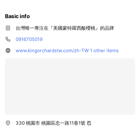
櫻桃王誠摯邀請您，一同走進酸櫻桃的世界。
Basic info
台灣唯一專注在『美國蒙特羅西酸櫻桃』的品牌
0916705019
www.kingorchardstw.com/zh-TW
1 other items
330 桃園市 桃園區忠一路11巷1號