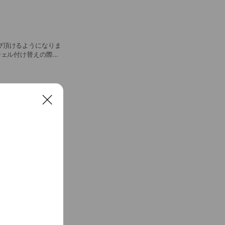
び頂けるようになりま
。） ✔︎ハン
。 指先のカサカサや
C
l
o
s
e
、ロング料金を設定さ
ネイルをロング料金と
のお値段です。） 通
すので、ご理解頂けま