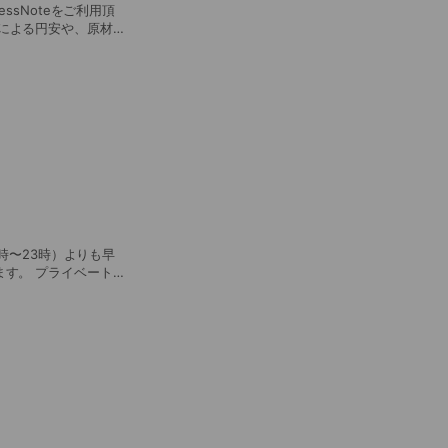
ように報じられていま
長期欠品に対処した
はもちろん、コスト削
の際はご協力ありがと
ば幸いです。 です
けたい。。。との私の
ューにリニューアルし
も充実したものとなる
める時の熱を軽減する
質やカサカサ除去でツ
ます。 プライベートサ
業時間もとても長いた
ださい。
金となってしまいます
料金+¥3,000 10時
分にご来店頂いても30