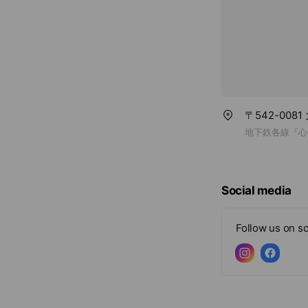
✔︎抗炎症作用
✔︎保湿
✔︎ターンオーバー
〒542-008
地下鉄各線『心
Social media
Follow us on so