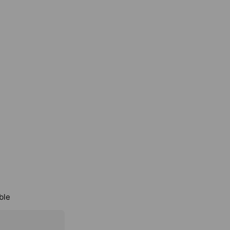
限切れの商品、偽
ble