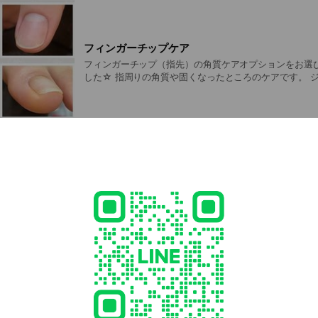
担を軽減する役割を果たします。
フィンガーチップケア
フィンガーチップ（指先）の角質ケアオプションをお選
した☆ 指周りの角質や固くなったところのケアです。 ジェル付け替えの際の
オプションメニューとしてご利用ください（単品での施術は不可
ド +¥1,000 ✔︎フット +¥1,500 所要時間10分〜15分 ご予約は今まで通りの
メニューでOK。 当日ご来店頂いてからの追加も可能です
足の指のタコなど気になる方は是非ご利用ください♪
ロング料金のお知らせ
ご来店時の地爪が一定の長さ以上のお客様に限りまして
せて頂きます。 ✔︎爪の根元から先端までの長さが2cm以上 ✔︎地爪の白い部分
（フリーエッジ）が7mm以上 上記いずれかに該当する
させて頂きます。 古いジェルの除去代 通常価格+¥1,000 新しく施術するジ
ェルおよびデザイン 通常価格+¥2,000 （両手10本単位
常の長さの方よりも施術時間、技術ともに必要となりま
すようお願い致します。