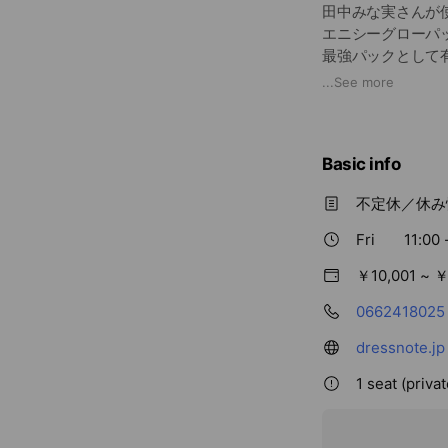
田中みな実さんが
エニシーグローパ
最強パックとして
...
See more
取り扱い開始を記
絶対に今しか出来
詳しくはお問い合
Basic info
※今回の入荷分が
不定休／休み
気になる方や、ま
※サロン専売＆対
Fri
11:00 
物も出回っている
￥10,001 ~ ￥
ご購入は正規販売
0662418025
✔︎肌色トーンアッ
✔︎くすみ・クマ・
dressnote.jp
✔︎フェイスライン
1 seat (priva
✔︎毛穴ひきしめ
✔︎まぶたのたるみ
✔︎シミ・シワ