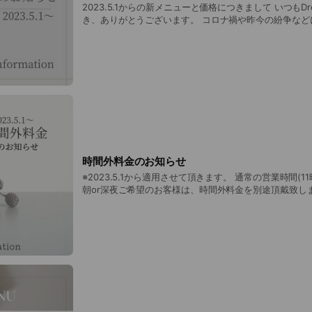
2023.5.1からの新メニューと価格につきまして いつもDressNoteをご利用頂
き、ありがとうございます。 コロナ禍や昨今の紛争などによる円安や、原材料
の高騰および長期にわたる欠品、光熱費の高騰が毎日の
す。 この2年ほど、一括仕入れをして値上がりリスクや
り、オンライン予約システムを移して利便性を上げるの
減をしたりといろんな策を練ってきました。（会員登録
うございました！） ネイル商材も過去に類をみないほどの値上げ幅で、施術料
金の見直しをせざるを得なくなりましたこと、ご理解頂けれ
が、メニューそのままで値上げをするだけというのは避
思いから、新しい技術や商品を導入させて頂き、新メニ
て5月1日より提供させて頂きたいと思います。 現価格よりも1割ほどUPになる
予定ですが、オプションメニューも増え、内容が今より
予定です。 詳細は改めてお知らせ致します。 ✔︎ジェルの持ちを良くする ✔︎
時間外料金のお知らせ
ジェル除去の際の自爪ダメージを減らす ✔︎ジェルを固
※2023.5.1から適用させて頂きます。 通常の営業時間(11時〜23時）よりも早
✔︎グリーンネイル対策 ✔︎手の指先・足裏＆かかとの角
朝or深夜ご希望のお客様は、時間外料金を別途頂戴致し
ルツルに こんな内容になっています。 お客様に喜んで頂ける施術内容にすべ
ロンで施術させて頂ける人数にも限りがあり、通常の営
く、いろいろ試行錯誤しております。 楽しみにお待ちく
め、すべてのご要望にお応えするわけにはいかず、別料
こと、ご理解頂けると幸いです。 他のご予約の都合上、お受けできないことも
ありますので、必ずご相談の上でご予約ください。
********************************************** ●早朝営業 15分追加ご
とに施術料金+¥1,500 例: 10時30分ご予約(30分追加）施術
ご予約(60分追加) 施術料金+¥6,000 ※実際のご来店時間ではなくご予約のお時
間からのカウントになります（10時30分予約で10時45
分の追加料金がかかります。) ●深夜営業 各メニューの最終受付から15分追加