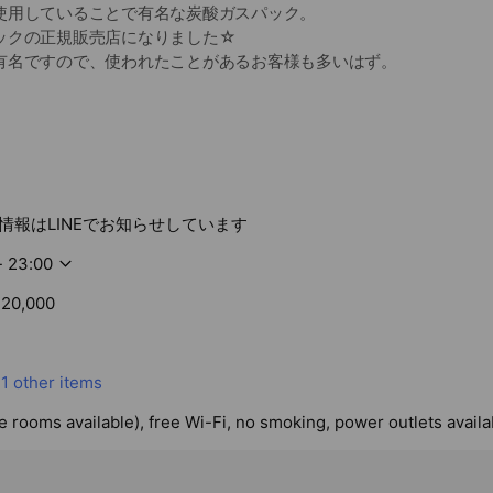
使用していることで有名な炭酸ガスパック。
ックの正規販売店になりました☆
有名ですので、使われたことがあるお客様も多いはず。
念して特別価格で販売中です。
ない価格で、期間限定3月31日まで。
わせください。
なくなり次第、特別価格は終了となります。
情報はLINEでお知らせしています
とめ買いご希望の方はお早めに☆
面販売の商品です。ネット販売のお店は正規店ではなく、類似品や期
- 23:00
ようです。
20,000
店で。
プ
血行促進
1 other items
ひきしめ
te rooms available), free Wi-Fi, no smoking, power outlets availa