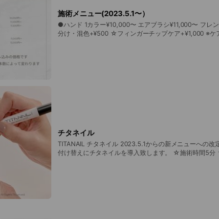
ごとに施術料金+¥1,500 ハンドorフットどちらかの場合
ドフット同日施術の場合→最終受付18時 (1カラー・ア
施術メニュー(2023.5.1〜）
トともに短時間メニューの場合は最終受付18時30分) 例:
●ハンド 1カラー¥10,000〜 エアブラシ¥11,000〜 フレンチ¥11,500〜 ☆塗り
らかで20時30分ご来店(30分追加) 施術料金+¥3,000
分け・混色+¥500 ☆フィンガーチップケア+¥1,000 ※ケア＆チタネイルは基本
19時ご来店(60分追加）施術料金+¥6,000 ※ご予約時間から10分以上遅刻して
料金に含みます。 ※デザインやアートの本数によって異なります
来られた場合は、お断りすることがあります。
ペディキュアコース¥11,000〜 フットケアコース¥13,000〜 ☆塗り分け
********************************************** 早朝・深夜ともに最大
+¥500 ☆フィンガーチップケア+¥1,500 ※ケア＆チタネイルは基本料金に含み
60分追加とさせて頂きます。 ご不明な点などございま
ます。 ※デザインやアートの本数によって異なります。 ● 巻爪矯正 BSクイッ
せ頂きましたら個別にご案内させて頂きます☆
ク¥4,200／1本 ● スペシャルケア 保湿パック¥1,600 保湿パック+スクラブ
¥2,800
チタネイル
TITANAIL チタネイル 2023.5.1からの新メニューへの改定とともに、ジェルの
付け替えにチタネイルを導入致します。 ☆施術時間5分 ☆追加料金なし（基
本料金に含みます） ジェル塗布前の下地として ✔︎地爪とジェルの密着を良く
する ✔︎ジェル除去の際の地爪へのダメージを最小限にす
熱の軽減 ✔︎グリーンネイル対策 成分は水とチタンのみ。 チタンは金属の中で
最もアレルギーが出にくいものとして知られていて、イ
ーカー、金属アレルギー対応アクセサリーにも使用されて
についても安心の成分しか入っていません。 施術時間も数分ですので、時間的
なご負担なく、さらにジェルの持ちを良く、毎月の付け