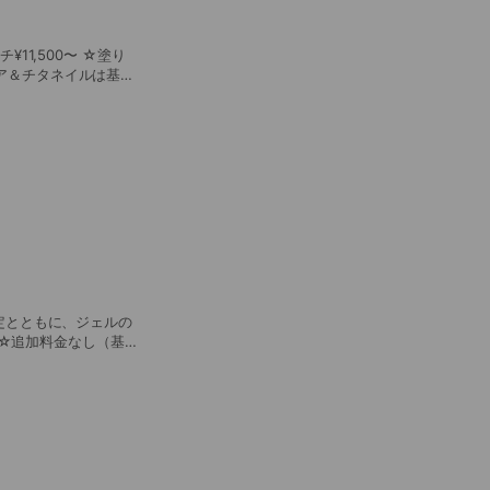
→最終受付20時 ハン
ートなし等、ハンドフッ
 ハンドorフットどち
 ハンドフット同日施術で
。 ●フット
・混色
したら別途お問い合わ
る ✔︎ジェル硬化時の
ンプラントやペースメ
いる安全成分。 皮膚
替えによる地爪への負