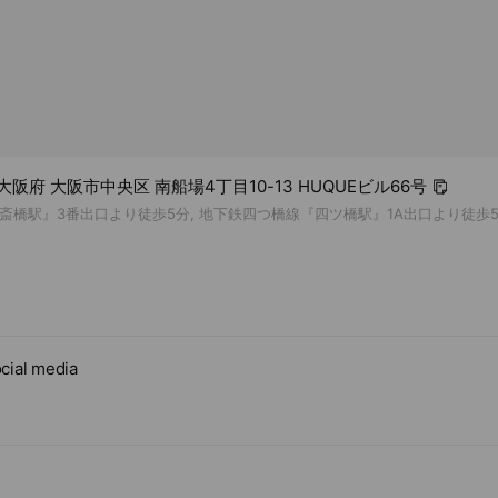
促進
1 大阪府 大阪市中央区 南船場4丁目10-13 HUQUEビル66号
斎橋駅』3番出口より徒歩5分, 地下鉄四つ橋線『四ツ橋駅』1A出口より徒歩
cial media