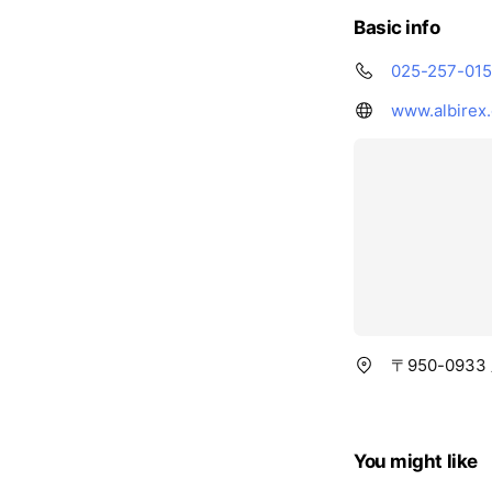
Basic info
025-257-01
www.albirex.
〒950-09
You might like