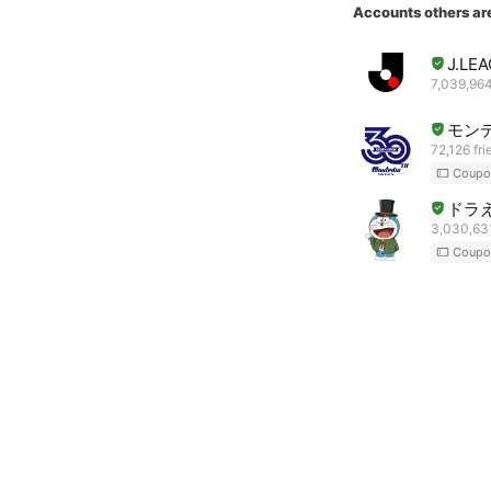
Accounts others ar
J.L
7,039,964
モン
72,126 fri
Coupo
ドラ
3,030,631
Coupo