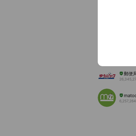
You might like
Accounts others ar
佐川
39,359,94
郵便局
26,345,27
mat
6,257,264