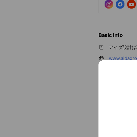
Basic info
アイダ設計は
www.aidagrou
〒362-004
上尾