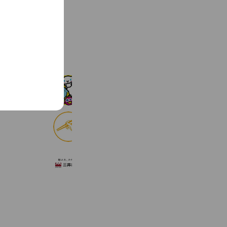
See more
SanrioEnglishMaster
2,517,543 friends
食べログ
9,016,521 friends
三井ホーム
2,640,642 friends