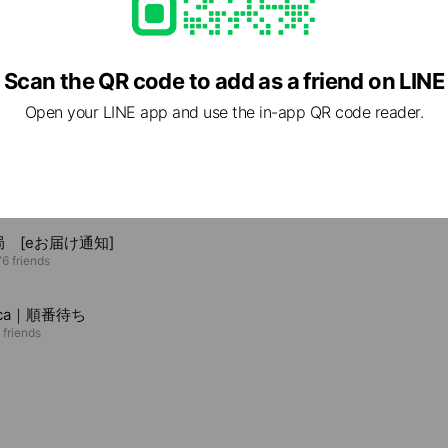
Scan the QR code to add as a friend on LINE
Open your LINE app and use the in-app QR code reader.
e viewing
急便
7 friends
 [eお届け通知]
6 friends
oca｜順番待ち
 friends