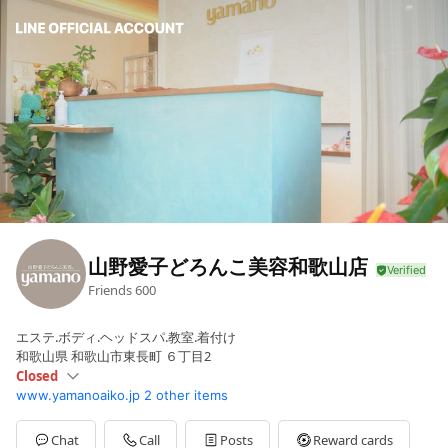
山野愛子どろんこ美容和歌山店
Friends
600
エステ.ボディ.ヘッドスパ.教室.着付け
和歌山県 和歌山市東長町 ６丁目2
Closed
www.yamanoaiko.jp
2 other items
Sun
Closed
Mon
10:00 - 19:00
Tue
10:00 - 19:00
Chat
Call
Posts
Reward cards