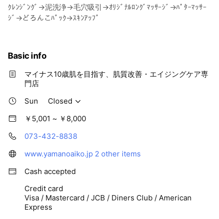
ｸﾚﾝｼﾞﾝｸﾞ→泥洗浄→毛穴吸引→ｵﾘｼﾞﾅﾙﾛﾝｸﾞﾏｯｻｰｼﾞ→ﾊﾟﾀｰﾏｯｻｰ
ｼﾞ→どろんこﾊﾟｯｸ→ｽｷﾝｱｯﾌﾟ
Basic info
マイナス10歳肌を目指す、肌質改善・エイジングケア専
門店
Sun
Closed
￥5,001 ~ ￥8,000
073-432-8838
www.yamanoaiko.jp
2 other items
Cash accepted
Credit card
Visa / Mastercard / JCB / Diners Club / American
Express