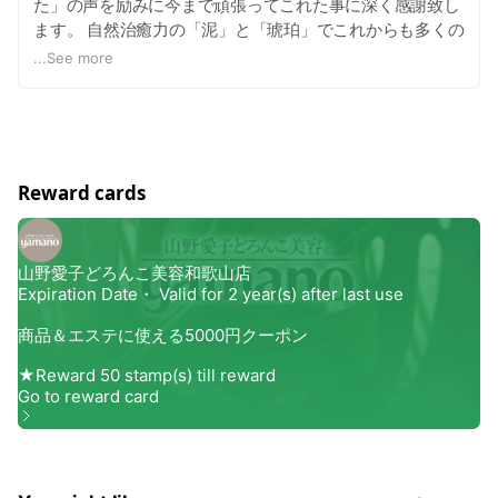
た」の声を励みに今まで頑張ってこれた事に深く感謝致し
ます。 自然治癒力の「泥」と「琥珀」でこれからも多くの
方に喜んで頂きたいと願っております。 和歌山店（県庁近
...
See more
く）、 加太店（休暇村紀州加太内）共々どうぞよろしくお
願い致します。
Reward cards