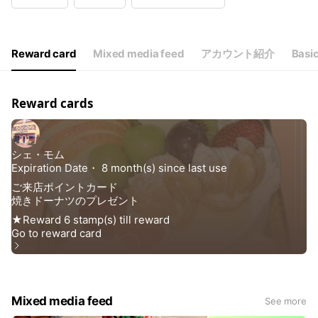
Wed
10:00 - 18:30
Thu
10:00 - 18:30
Fri
10:00 - 18:30
Sat
10:00 - 18:30
Reward card
Mixed media feed
アカウント紹介
Basic
定休日は、火曜日・その他
Reward cards
Mixed media feed
See more