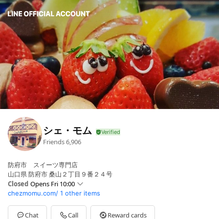
シェ・モム
Friends
6,906
防府市 スイーツ専門店
山口県 防府市 桑山２丁目９番２４号
Closed
Opens Fri 10:00
chezmomu.com/
1 other items
Sun
10:00 - 18:30
Mon
10:00 - 18:30
Tue
Closed
Chat
Call
Reward cards