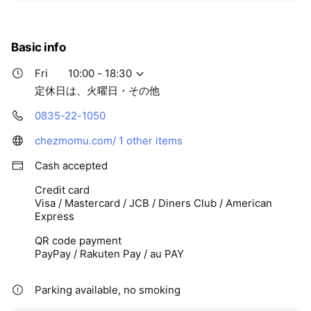
ると自負しています。「ありがとう」「おめでとう」「大
好き」「お疲れさま」だれかに、敬意や感謝の思いを言葉
にできたら、それはとても素晴らしいと思います。そこ
Basic info
に、もうひとつ❕形にして、目で見える表現ができたら、
もっと人とのつながりが、心暖かいつながりになっていく
Fri
10:00 - 18:30
ように思っています。ひとりひとりの大切な思いを、形に
定休日は、火曜日・その他
できるヒント‼きっかけを、ご紹介していければ、ありが
0835-22-1050
たいと思います。
chezmomu.com/
1 other items
Cash accepted
Credit card
Visa / Mastercard / JCB / Diners Club / American
Express
QR code payment
PayPay / Rakuten Pay / au PAY
Parking available, no smoking