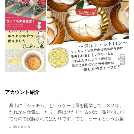
アカウント紹介
桑山に「シェモム」というケーキ屋を開業して、３２年。
だれかを元気にしたり、喜ばせたりするのは、喋りがにが
てなので誤解されてばかりです。でも、ケーキというお菓
子を通してだったら、言葉が苦手な自分だから、本当に伝
...
See more
えたい人の思いやメッセージを、形にするお手伝いができ