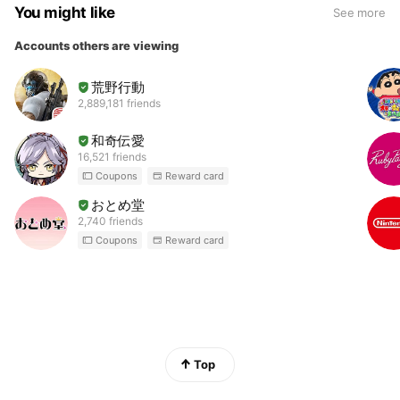
You might like
See more
Accounts others are viewing
荒野行動
2,889,181 friends
和奇伝愛
16,521 friends
Coupons
Reward card
おとめ堂
2,740 friends
Coupons
Reward card
Top