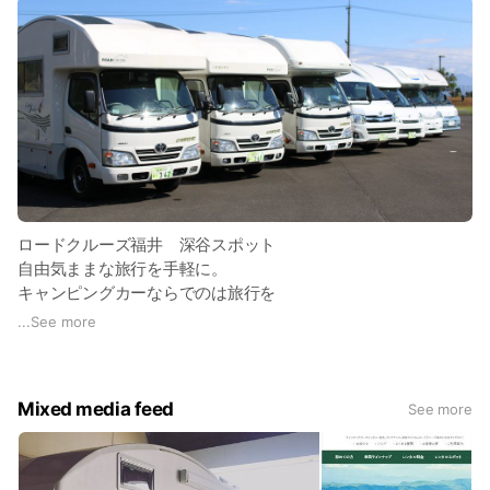
ロードクルーズ福井 深谷スポット
自由気ままな旅行を手軽に。
キャンピングカーならでのは旅行を
ロードクルーズが叶えます。
...
See more
レンタルだから手軽に、必要な時に必要な期間だけ利用でき
る。
Mixed media feed
See more
カーシェアリング方式なので、
インターネットで予約してカースポットで24時間受取可能。