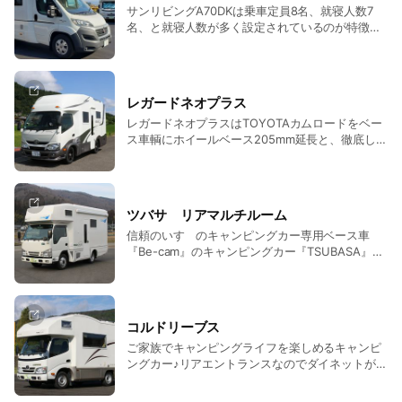
サンリビングA70DKは乗車定員8名、就寝人数7
空間を満喫できます。 ・ダイネットテーブルは、
名、と就寝人数が多く設定されているのが特徴で
2段階で高さ調整ができ、前後左右にスライド可
す。 リビングには広々としたダイネットスペース
能で便利。 ・上部収納庫は、扉の取っ手に押し釦
が用意されております。小さい大ネットは付属の
スイッチがついていて勝手に開きません。 ・常設
マットをはめ込めばソファースタイルでお楽しみ
二段ベッドと大型バンクベッドがあり、5名まで
いただくことができるのでリビング部でも大人数
ならダイネットのベッド展開なしで就寝できま
レガードネオプラス
でお楽しみいただけます。 後部就寝スペースは2
す。 ・ダイネットをベッド展開すると7名まで就
レガードネオプラスはTOYOTAカムロードをベー
段ベッド仕様となっており、キャブオーバーベッ
寝できます。 ・バンクベッドのサイズ、D1900㎜
ス車輌にホイールベース205mm延長と、徹底した
ドルームと合わせて快適な就寝とくつろぎが可能
×W1740㎜ ・ダイネットベッドのサイズ、L2000
低重心&軽量化により驚異的な安定性能をもつキ
です。 サンリビングA70DKはベース車両が「フィ
㎜×W1328㎜ ・二段ベッドのサイズ、L1888㎜
ャンピングカーです。 大勢で出かけて大勢が眠れ
アットデュカト」なので力強い走りをお約束でき
×W650㎜ ・ボディサイズは全長4950㎜×全幅
る充実のベッドスペースがあり、「プルダウンベ
ます。 ※グリーン免許不可
1980㎜×全高2980㎜ 日本特種ボディー（ＮＴ
ッド」「ダイネットベッド」「リヤ2段ベッド」
Ｂ）社製 ※グリーン免許不可 ※準中型免許以上が
ツバサ リアマルチルーム
にそれぞれ2名づつの快適な就寝スペースが3ヶ所
必要です。 ※平成29年3月11日以前に取得された
信頼のいすゞのキャンピングカー専用ベース車
用意されています。夢見の場所はその日の気分に
普通免許(8t限定・5t限定)でも運転できます。
『Be-cam』のキャンピングカー『TSUBASA』で
合わせてお選び下さい。 リア2段ベッドの下には
す。リアマルチルームは今までにないレイアウト
大型収納スペースも。4WD（フルタイム）なので
で広さと快適さを両立したレイアウトが特徴で
未舗装のキャンプ場や雪道の走行も安心です。
す。 ご家族でキャンピングライフを楽しめるキャ
L.T.キャンパーズ社製 ※グリーン免許不可
ンピングカー♪ ベッドの下にはアウトドア用品な
コルドリーブス
どの収納スペースも。4WD（パートタイム）なの
ご家族でキャンピングライフを楽しめるキャンピ
で未舗装のキャンプ場や雪道の走行も安心で
ングカー♪リアエントランスなのでダイネットが
す。 日本特種ボディー（ＮＴＢ）社製 ※グリー
広々使えます。 エントランスが大型の防水トレイ
ン免許不可
になっているので、お家の玄関のように靴を脱い