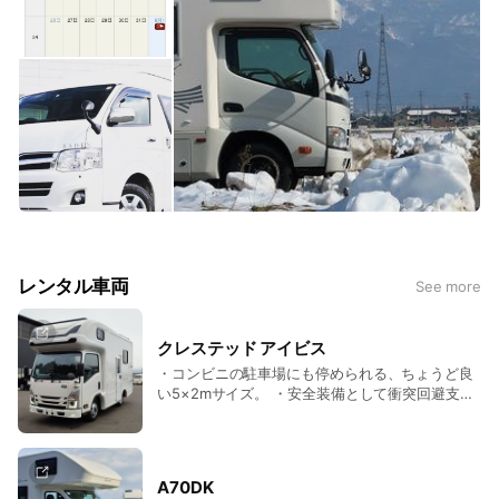
レンタル車両
See more
クレステッド アイビス
・コンビニの駐車場にも停められる、ちょうど良
い5×2mサイズ。 ・安全装備として衝突回避支援/
衝突被害軽減機能や交差点警告などを搭載。 ・初
心者でも使いやすく扱い方が難しくないキャンピ
ングカーです。 ・天井には300Ｗ×３枚のソーラ
ーパネルを装備。 ・家庭用エアコンはエンジンを
A70DK
止めた状態で長時間使用でき、夏場も快適な車内