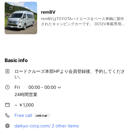
で入ることができます。 4WDなので未舗装のキャ
ンプ場や雪道の走行も安心です。 ペット可（オプ
remBV
ション） バンテック社製 ※グリーン免許不可
remBVはTOYOTAハイエースをベース車輌に製作
されたキャンピングカーです。 DC12V車載専用設
計のクーラー、COOLSTARを搭載していますので
夏でも涼しく快適、寒い冬はFFヒーターで暖か
く、リアベッドはアスリート仕様の体圧分散マッ
トを装備しているので長期の車旅でも快適に過ご
せます。リアベッドの下には収納スペースも。
4WD（フルタイム）なので未舗装のキャンプ場や
Basic info
雪道の走行も安心です。 キャンパー鹿児島社製
※グリーン免許不可
ロードクルーズ本部HPより会員登録後、予約してくださ
い。
Fri
00:00 - 00:00
24時間営業
~ ￥1,000
Free call
LINE Call
daikyo-corp.com/
2 other items