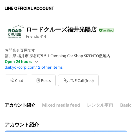
ロードクルーズ福井光陽店
Friends
414
お問合せ専用です
福井県 福井市 深谷町5-5-1 Camping Car Shop SiZENTO敷地内
Open 24 hours
daikyo-corp.com/
2 other items
Sun
00:00 - 00:00
Mon
00:00 - 00:00
Tue
00:00 - 00:00
Chat
Posts
LINE Call (free)
Wed
00:00 - 00:00
Thu
00:00 - 00:00
Fri
00:00 - 00:00
Sat
00:00 - 00:00
アカウント紹介
Mixed media feed
レンタル車両
Basic
24時間営業
アカウント紹介