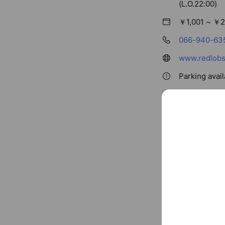
(L.O.22:00)
￥1,001 ~ ￥2
066-940-63
www.redlobst
Parking avai
〒554-00
ＪＲゆめ咲線 