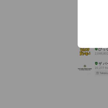
You might like
Accounts others ar
レッ
4,647 fri
びっ
2,066,802
ザ パ
20,277 fr
Takeo