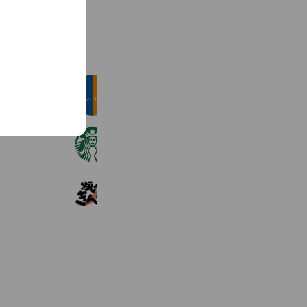
See more
ホテルユニバーサルポート/ヴィータ
32,768 friends
Reward card
スターバックス
11,683,134 friends
焼肉きんぐ
3,256,564 friends