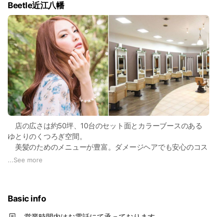
Beetle近江八幡
店の広さは約50坪、10台のセット面とカラーブースのある
ゆとりのくつろぎ空間。
美髪のためのメニューが豊富。ダメージヘアでも安心のコス
メパーマ。 ブローやコテも楽しめるナチュラル縮毛矯正。お
...
See more
客様に合わせたパーソナルカラーなど。
ネイルメニューも人気！各大会で優勝経験のあるスペシャル
Basic info
ネイリストによるネイルをお楽しみください。
営業時間内はお電話にて承っております