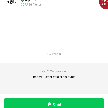
Agu hair
707,756 friends
@adi7859k
© LY Corporation
Report
Other official accounts
Chat