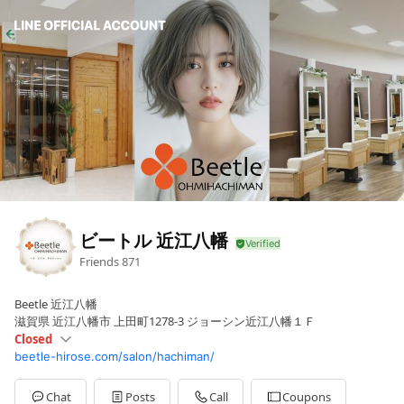
ビートル 近江八幡
Friends
871
Beetle 近江八幡
滋賀県 近江八幡市 上田町1278-3 ジョーシン近江八幡１Ｆ
Closed
beetle-hirose.com/salon/hachiman/
Sun
09:00 - 18:00
Mon
Closed
Tue
09:00 - 18:00
Chat
Posts
Call
Coupons