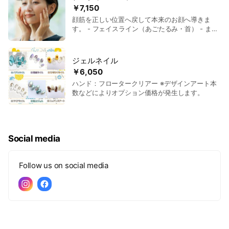
￥7,150
顔筋を正しい位置へ戻して本来のお顔へ導きま
す。 - フェイスライン（あごたるみ・首） - まぶ
た痩せ（ひたし・眉間しわ） - 目の下（たるみ・
クマ） - ゴルゴライン（頬） - マリオネットライ
ン（口元たるみ） - 頬こけ（痩せコケて老けて見
ジェルネイル
える） - 頬下部（ほうれい線） など、気になる部
￥6,050
位に合わせてカウンセリングをし、お客様のお悩
ハンド：フロータークリアー ※デザインアート本
みを解消するメニューをご提案させていただきま
数などによりオプション価格が発生します。
す。
Social media
Follow us on social media