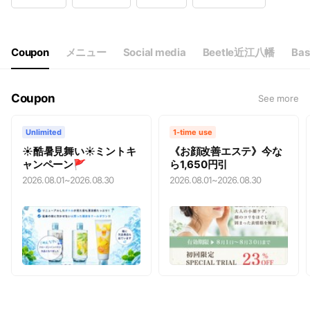
Wed
09:00 - 18:00
Thu
09:00 - 18:00
Fri
09:00 - 18:00
Sat
09:00 - 18:00
Coupon
メニュー
Social media
Beetle近江八幡
Bas
定休日：毎週月曜日、第３日曜日
Coupon
See more
Unlimited
1-time use
☀酷暑見舞い☀ミントキ
《お顔改善エステ》今な
ャンペーン🚩
ら1,650円引
2026.08.01
~
2026.08.30
2026.08.01
~
2026.08.30