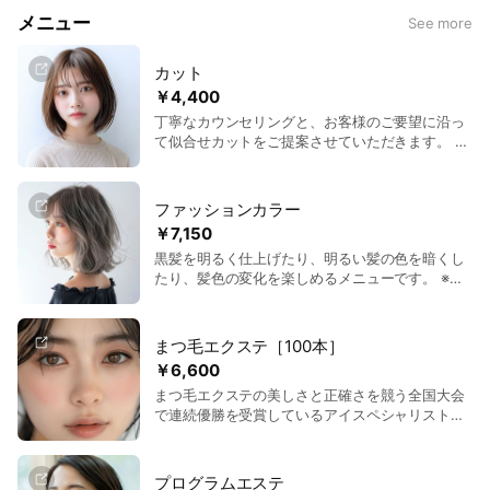
メニュー
See more
カット
￥4,400
丁寧なカウンセリングと、お客様のご要望に沿っ
て似合せカットをご提案させていただきます。 ※
シャンプー別 ※学割有
ファッションカラー
￥7,150
黒髪を明るく仕上げたり、明るい髪の色を暗くし
たり、髪色の変化を楽しめるメニューです。 ※カ
ット別 ※ロング料別途
まつ毛エクステ［100本］
￥6,600
まつ毛エクステの美しさと正確さを競う全国大会
で連続優勝を受賞しているアイスペシャリストが
あなたの目元を魅力的に仕上げます。 丁寧なカウ
ンセリングに定評があります。 ※オフ別 ※つけ放
題は9,900円 ※完全予約制
プログラムエステ