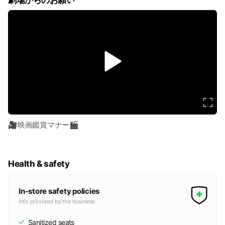
劇場からのお願い
v
i
d
e
o
🎥映画鑑賞マナー🎬
Health & safety
In-store safety policies
Info provided by the business
Sanitized seats