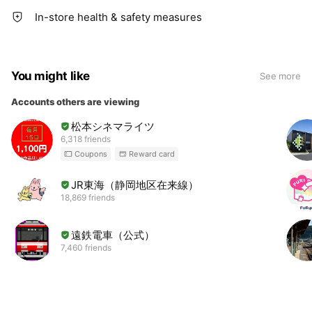
In-store health & safety measures
You might like
See more
Accounts others are viewing
松本シネマライツ
6,318 friends
Coupons
Reward card
JR東海（静岡地区在来線）
18,869 friends
遠鉄電車（公式）
7,460 friends