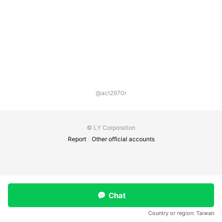
@act2970r
© LY Corporation
Report
Other official accounts
Chat
Country or region:
Taiwan