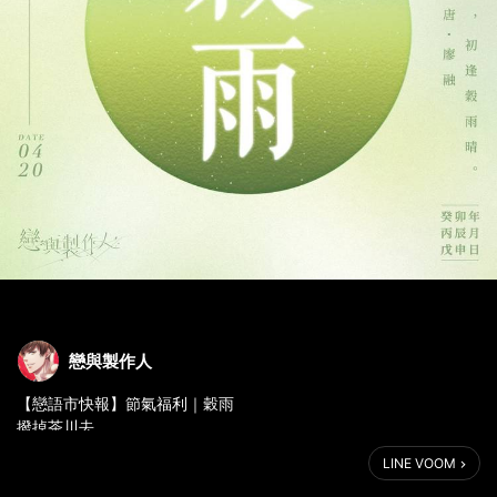
戀與製作人
【戀語市快報】節氣福利｜穀雨
撥掉茶川去，
初逢穀雨晴。
LINE VOOM
－唐・廖融