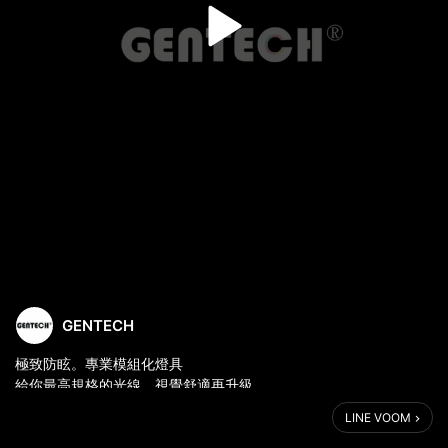
GENTECH
極致防眩。專業模組化燈具
給你最高規格的光線，視覺舒適再升級
https://link.gentech.team/ugr
LINE VOOM
🔹二次配光結構，精密光學設計