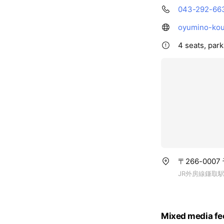
043-292-66
oyumino-ko
4 seats, park
〒266-000
JR外房線鎌取
Mixed media fe