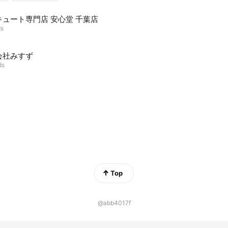
キュート専門店 安心堂 千葉店
ds
会社みすず
ds
Top
@abb4017f