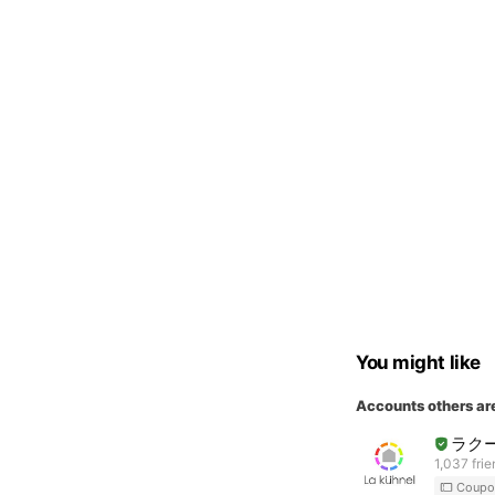
You might like
Accounts others ar
ラク
1,037 fri
Coupo