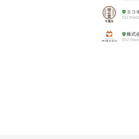
エコ
522 frien
株式
432 frien