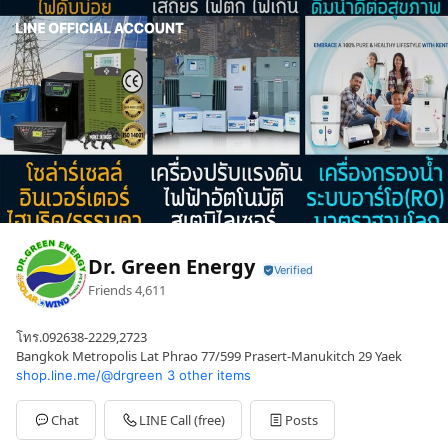
Dr. Green Energy
Friends
4,611
โทร.092638-2229,2723
Bangkok Metropolis Lat Phrao 77/599 Prasert-Manukitch 29 Yaek
shop.line.me/@drgreen
3 other items
Chat
LINE Call (free)
Posts