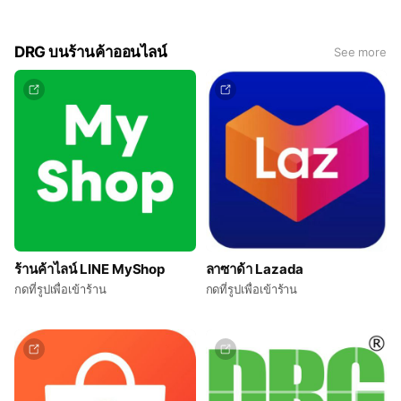
GRAND+ (Double
Maxsure RO+UF+UV+TDS
RO+UF+UV+TDS Control และมี
Control มาตรฐานระดับโลก NSF,
UV ในถังเก็บน้ำอีกขั้น Search
WQA (USA) ***ส่งฟรี เก็บเงินปลาย
Results Web results มาตรฐาน
ทาง)
DRG บนร้านค้าออนไลน์
See more
ระดับโลก NSF (USA), WQA (USA)
***ส่งฟรี***เก็บเงินปลายทาง***)
ร้านค้าไลน์ LINE MyShop
ลาซาด้า Lazada
กดที่รูปเพื่อเข้าร้าน
กดที่รูปเพื่อเข้าร้าน