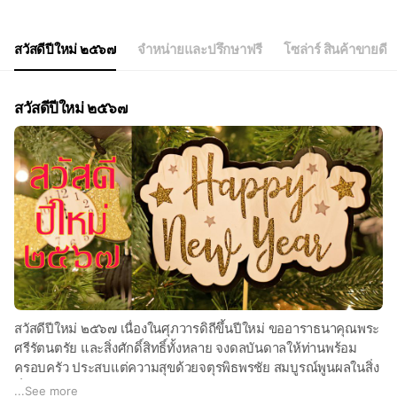
สวัสดีปีใหม่ ๒๕๖๗
จำหน่ายและปรึกษาฟรี
โซล่าร์ สินค้าขายดี
สวัสดีปีใหม่ ๒๕๖๗
สวัสดีปีใหม่ ๒๕๖๗ เนื่องในศุภวารดิถีขึ้นปีใหม่ ขออาราธนาคุณพระ
ศรีรัตนตรัย และสิ่งศักดิ์สิทธิ์ทั้งหลาย จงดลบันดาลให้ท่านพร้อม
ครอบครัว ประสบแต่ความสุขด้วยจตุรพิธพรชัย สมบูรณ์พูนผลในสิ่ง
ที่พึงปรารถนาทุกประการ
...
See more